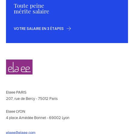
Toute peine
mérite salaire
VOTRE SALAIRE EN 3 ÉTAPES
Navigation
Elaee
secondaire
Elaee PARIS
207, rue de Bercy - 75012 Paris
Elaee LYON
4 place Amédée Bonnet - 69002 Lyon
elaee@elaee.com