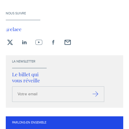
NOUS SUIVRE
@elaee
X
LinkedIn
YouTube
Facebook
Envoyez-
moi
un
LA NEWSLETTER
email !
Le billet qui
vous réveille
Votre
email
S’inscrire
PARLONS-EN ENSEMBLE