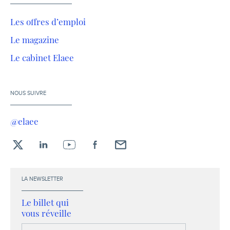
Les offres d’emploi
Le magazine
Le cabinet Elaee
NOUS SUIVRE
@elaee
X
LinkedIn
YouTube
Facebook
Envoyez-
moi
un
LA NEWSLETTER
email !
Le billet qui
vous réveille
Votre