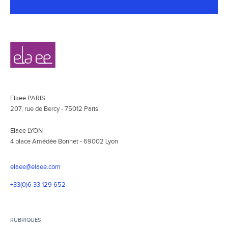
Navigation
Elaee
secondaire
Elaee PARIS
207, rue de Bercy - 75012 Paris
Elaee LYON
4 place Amédée Bonnet - 69002 Lyon
elaee@elaee.com
+33(0)6 33 129 652
RUBRIQUES