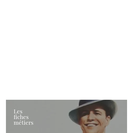
Les
fiches
métiers