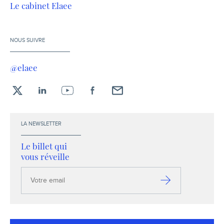
Le cabinet Elaee
NOUS SUIVRE
@elaee
X
LinkedIn
YouTube
Facebook
Envoyez-
moi
un
LA NEWSLETTER
email !
Le billet qui
vous réveille
Votre
email
S’inscrire