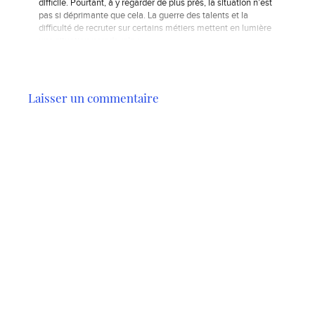
difficile. Pourtant, à y regarder de plus près, la situation n’est
pas si déprimante que cela. La guerre des talents et la
difficulté de recruter sur certains métiers mettent en lumière
une situation paradoxale :…
Laisser un commentaire