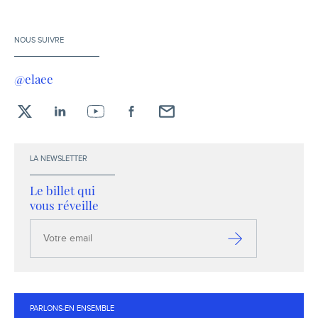
NOUS SUIVRE
@elaee
X
LinkedIn
YouTube
Facebook
Envoyez-
moi
un
LA NEWSLETTER
email !
Le billet qui
vous réveille
Votre
email
S’inscrire
PARLONS-EN ENSEMBLE