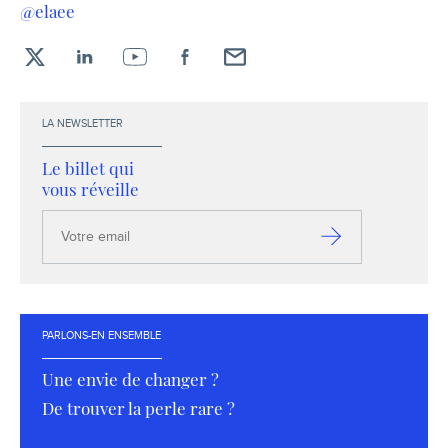
@elaee
X
LinkedIn
YouTube
Facebook
Envoyez-
moi
un
LA NEWSLETTER
email !
Le billet qui
vous réveille
Votre
email
S’inscrire
PARLONS-EN ENSEMBLE
Une envie de changer ?
De trouver la perle rare ?