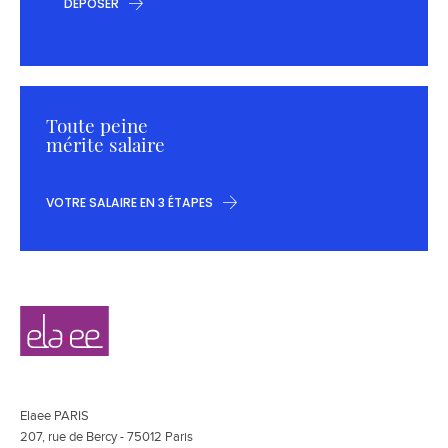
DÉPOSER
Toute peine
mérite salaire
VOTRE SALAIRE EN 3 ÉTAPES
Navigation
Elaee
secondaire
Elaee PARIS
207, rue de Bercy - 75012 Paris