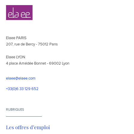
Navigation
Elaee
secondaire
Elaee PARIS
207, rue de Bercy - 75012 Paris
Elaee LYON
4 place Amédée Bonnet - 69002 Lyon
elaee@elaee.com
+33(0)6 33 129 652
RUBRIQUES
Les offres d’emploi