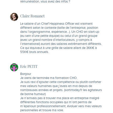
rémunération, vous avez des infos ?
Claire Romanet
Le salaire d’un Chief Happiness Officer est vraiment
différent selon le contexte (taille de l’entreprise, position
dans l’organigramme, expérience…). Un CHO en start-up
(au sein d’une petite équipe) ou celui d’un grand groupe
(avec un grand nombre d’interlocuteurs, y compris à
l’international) auront des salaires extrêmement différents.
Ce qui équivaut à une grille de salaire allant de 36K€ à
55K€ bruts annuels.
Eric PETIT
Bonjour
Je viens de terminée ma formation CHO.
Je suis ravi d’ajouter cette compétence ou plutôt conforter
mes valeurs humaines que j’avais en moi depuis de
nombreuses années et projets. (sortirtoday.fr les agitateurs
de bonne humeur)
Je n’arrivais pas à trouver ma place en entreprise malgré
différentes fonctions occupées qui m’ont permis de
m’épanouir professionnellement, évoluer vers mes valeurs
personnelles et trouve ma voie.