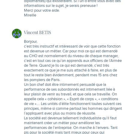
diplômantes) qui existeraient. Si l’un d’entre vous avait des
informations sur le sujet, je serais preneuse !
Merci pour votre aide.
Mireille
Vincent BETIS
Bonjour,
c’est très instructif et intéressant de voir que cette fonction
est devenue un métier. Car pour moi ce qui est demandé
au CHO est normalement du niveau de chaque manager,
c’est en tout cas ce qu’on apprends aux officiers de l’Armée
de Terre. Quand je lis ce qui est demandé, c’est très
exactement ce que je me suis attaché à faire, en plus de
tout le reste bien évidemment, pendant mes 15 ans chez
les pompiers de Paris.
Un bon chef doit être intimement persuadé que la
performance de ses subordonnés est intimement liée à
leur plaisir de venir au travail, et que cela se travaille. On
appelle cela « cohésion », « Esprit de corps », « conditions
de vie »…. Les unités d’élite fonctionnent toutes suivant ces
principes, même si comme partout les hommes qui dirigent
l’appliquent avec plus ou moins de réussite.
La société est devenue tellement individualiste qu’il faut
maintenant créer un métier pour améliorer les
performances de l’entreprise. On marche à l’envers. Tant
pis pour la société mais tant mieux pour ceux qui