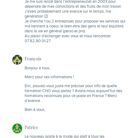
Je me suis lancé dans l’entrepreneuriat en 2003 pour
dépendre de mes convictions et des fruits de mon travail.
J’avais probablement une avance sur le temps, ma
génération 😉
Je cherche 1 ou 2 entreprises pour proposer les services qui
me tiennent à coeur, le bien-être des gens et leur équilibre
dans la vie en général (perso et pro)
Au plaisir d’échanger avec vous et nous rencontrer.
07.82.80.01.27
François
Bonjour à tous,
Merci pour ces informations !
Eric, pouvez-vous juste me préciser pour info de quelle
formation CHO vous parlez ? Avons-nous aujourd’hui des
formations reconnues pour ce poste en France ? Merci
d’avance.
Bien à vous,
Patrice
Le nouveau poste à la mode qui plaît à tous les