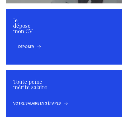
Je
dépose
mon CV
DÉPOSER
Toute peine
mérite salaire
VOTRE SALAIRE EN 3 ÉTAPES