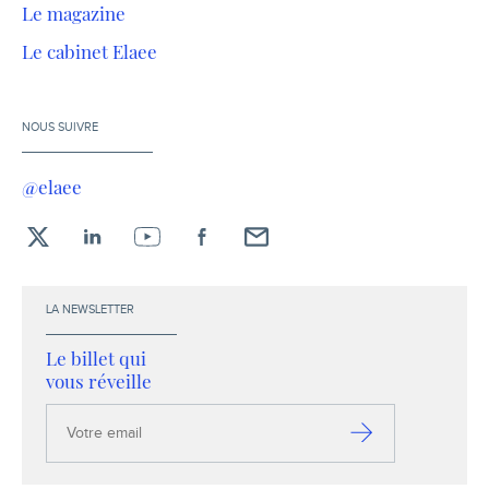
Le magazine
Le cabinet Elaee
NOUS SUIVRE
@elaee
X
LinkedIn
YouTube
Facebook
Envoyez-
moi
un
LA NEWSLETTER
email !
Le billet qui
vous réveille
Votre
email
S’inscrire