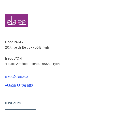
Navigation
Elaee
secondaire
Elaee PARIS
207, rue de Bercy - 75012 Paris
Elaee LYON
4 place Amédée Bonnet - 69002 Lyon
elaee@elaee.com
+33(0)6 33 129 652
RUBRIQUES