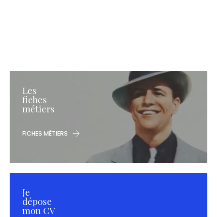
Les
fiches
métiers
FICHES MÉTIERS
Je
dépose
mon CV