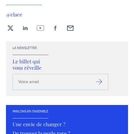
@elaee
X
LinkedIn
YouTube
Facebook
Envoyez-
moi
un
LA NEWSLETTER
email !
Le billet qui
vous réveille
Votre
email
S’inscrire
PARLONS-EN ENSEMBLE
Une envie de changer ?
De trouver la perle rare ?