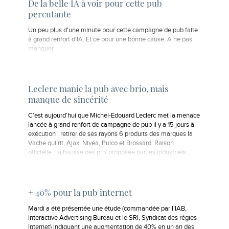
De la belle IA à voir pour cette pub
percutante
Un peu plus d'une minute pour cette campagne de pub faite
à grand renfort d'IA. Et ce pour une bonne cause. A ne pas
manquer.
Leclerc manie la pub avec brio, mais
manque de sincérité
C’est aujourd’hui que Michel-Edouard Leclerc met la menace
lancée à grand renfort de campagne de pub il y a 15 jours à
exécution : retirer de ses rayons 6 produits des marques la
Vache qui rit, Ajax, Nivéa, Pulco et Brossard. Raison
officielle : la hausse des prix proposée par les industriels…
+ 40% pour la pub internet
Mardi a été présentée une étude (commandée par l'IAB,
lnteractive Advertising Bureau et le SRI, Syndicat des régies
Internet) indiquant une augmentation de 40% en un an des