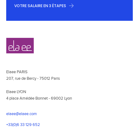
VOTRE SALAIRE EN 3 ÉTAPES
Navigation
Elaee
secondaire
Elaee PARIS
207, rue de Bercy - 75012 Paris
Elaee LYON
4 place Amédée Bonnet - 69002 Lyon
elaee@elaee.com
+33(0)6 33 129 652