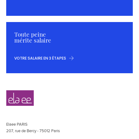
Toute peine
mérite salaire
VOTRE SALAIRE EN 3 ÉTAPES
Navigation
Elaee
secondaire
Elaee PARIS
207, rue de Bercy - 75012 Paris