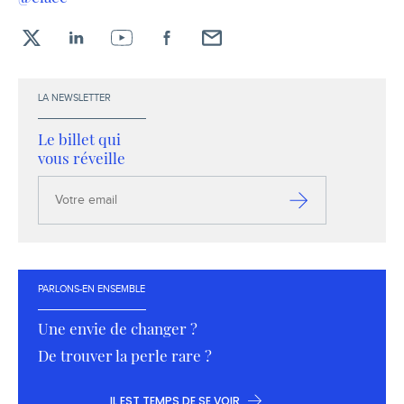
X
LinkedIn
YouTube
Facebook
Envoyez-
moi
un
LA NEWSLETTER
email !
Le billet qui
vous réveille
Votre
email
S’inscrire
PARLONS-EN ENSEMBLE
Une envie de changer ?
De trouver la perle rare ?
IL EST TEMPS DE SE VOIR