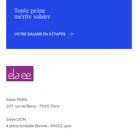
Toute peine
mérite salaire
VOTRE SALAIRE EN 3 ÉTAPES
Navigation
Elaee
secondaire
Elaee PARIS
207, rue de Bercy - 75012 Paris
Elaee LYON
4 place Amédée Bonnet - 69002 Lyon