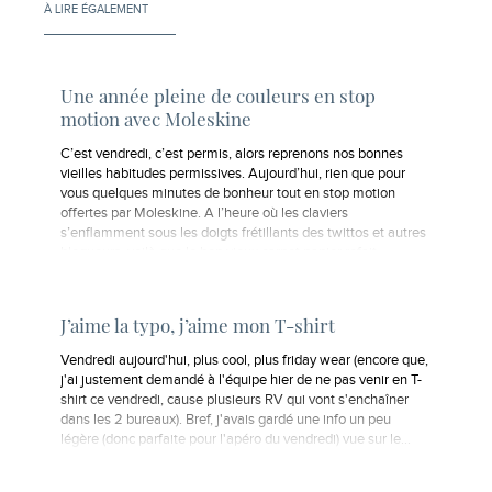
À LIRE ÉGALEMENT
Une année pleine de couleurs en stop
motion avec Moleskine
C’est vendredi, c’est permis, alors reprenons nos bonnes
vieilles habitudes permissives. Aujourd’hui, rien que pour
vous quelques minutes de bonheur tout en stop motion
offertes par Moleskine. A l’heure où les claviers
s’enflamment sous les doigts frétillants des twittos et autres
blogueurs, voilà que le bon vieux carnet papier refait…
J’aime la typo, j’aime mon T-shirt
Vendredi aujourd'hui, plus cool, plus friday wear (encore que,
j'ai justement demandé à l'équipe hier de ne pas venir en T-
shirt ce vendredi, cause plusieurs RV qui vont s'enchaîner
dans les 2 bureaux). Bref, j'avais gardé une info un peu
légère (donc parfaite pour l'apéro du vendredi) vue sur le…