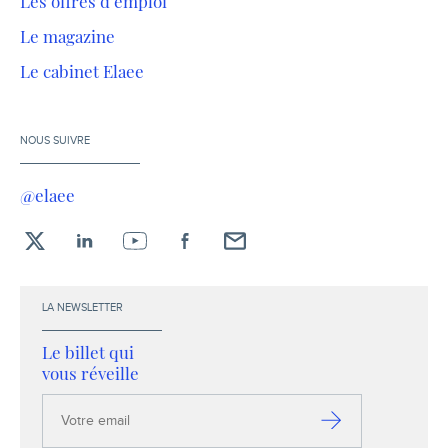
Les offres d’emploi
Le magazine
Le cabinet Elaee
NOUS SUIVRE
@elaee
X
LinkedIn
YouTube
Facebook
Envoyez-
moi
un
LA NEWSLETTER
email !
Le billet qui
vous réveille
Votre
email
S’inscrire