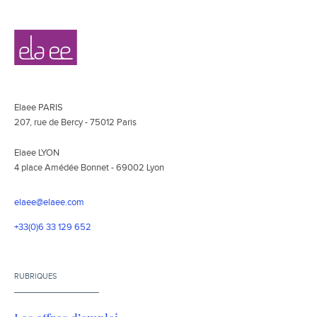
Navigation
Elaee
secondaire
Elaee PARIS
207, rue de Bercy - 75012 Paris
Elaee LYON
4 place Amédée Bonnet - 69002 Lyon
elaee@elaee.com
+33(0)6 33 129 652
RUBRIQUES