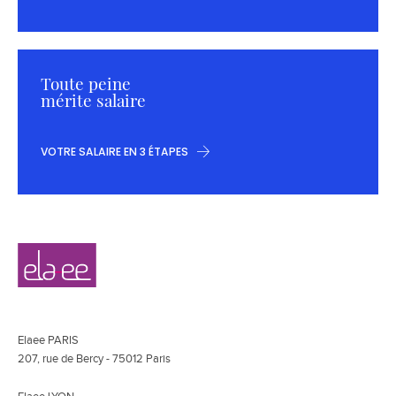
Toute peine
mérite salaire
VOTRE SALAIRE EN 3 ÉTAPES
Navigation
Elaee
secondaire
Elaee PARIS
207, rue de Bercy - 75012 Paris