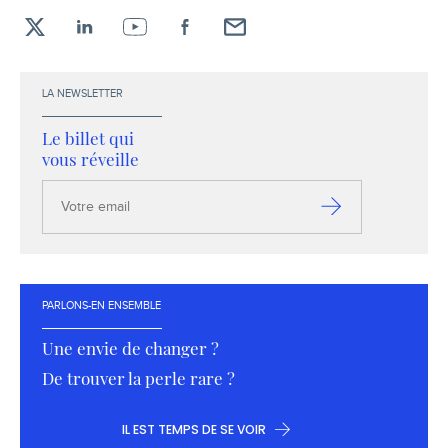
X
LinkedIn
YouTube
Facebook
Envoyez-
moi
un
LA NEWSLETTER
email !
Le billet qui
vous réveille
Votre
email
S’inscrire
PARLONS-EN ENSEMBLE
Une envie de changer ?
De trouver la perle rare ?
IL EST TEMPS DE SE VOIR