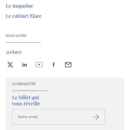
Le magazine
Le cabinet Elaee
NOUS SUIVRE
@elaee
X
LinkedIn
YouTube
Facebook
Envoyez-
moi
un
LA NEWSLETTER
email !
Le billet qui
vous réveille
Votre
email
S’inscrire