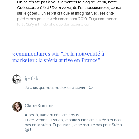
On ne résiste pas à vous remontrer le blog de Steph, notre
Québecois préféré ! De la verve, de l’enthousiasme et, cerise
sur le gâteau, un esprit critique et imaginatif. Ici, ses anti-
prédictions pour le web concernant 2010. Et ça commence
fort : Qu’y a-t-il de pire que des experts qui…
3 commentaires sur “De la nouveauté à
marketer : la stévia arrive en France”
jpatlab
Je crois que vous voulez dire stevia… 😉
Claire Romanet
Alors là, flagrant délit de lapsus !
Effectivement JPatlab, je parlais bien de la stévia et non
pas de la stéria. Et pourtant, je ne recrute pas pour Stéria
😉 !