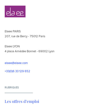
Navigation
Elaee
secondaire
Elaee PARIS
207, rue de Bercy - 75012 Paris
Elaee LYON
4 place Amédée Bonnet - 69002 Lyon
elaee@elaee.com
+33(0)6 33 129 652
RUBRIQUES
Les offres d’emploi