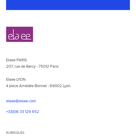
Navigation
Elaee
secondaire
Elaee PARIS
207, rue de Bercy - 75012 Paris
Elaee LYON
4 place Amédée Bonnet - 69002 Lyon
elaee@elaee.com
+33(0)6 33 129 652
RUBRIQUES