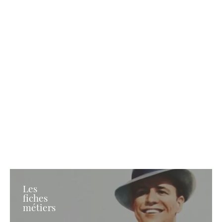
Les
fiches
métiers