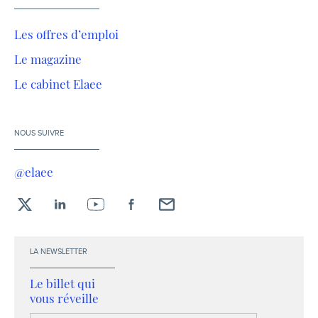
Les offres d’emploi
Le magazine
Le cabinet Elaee
NOUS SUIVRE
@elaee
X
LinkedIn
YouTube
Facebook
Envoyez-
moi
un
LA NEWSLETTER
email !
Le billet qui
vous réveille
Votre