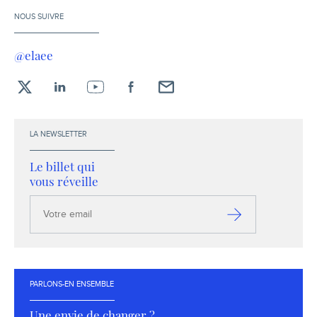
NOUS SUIVRE
@elaee
X
LinkedIn
YouTube
Facebook
Envoyez-
moi
un
LA NEWSLETTER
email !
Le billet qui
vous réveille
Votre
email
S’inscrire
PARLONS-EN ENSEMBLE
Une envie de changer ?