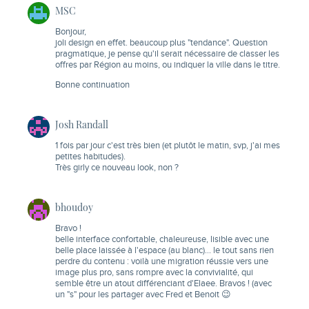
MSC
Bonjour,
joli design en effet. beaucoup plus "tendance". Question
pragmatique, je pense qu'il serait nécessaire de classer les
offres par Région au moins, ou indiquer la ville dans le titre.
Bonne continuation
Josh Randall
1 fois par jour c'est très bien (et plutôt le matin, svp, j'ai mes
petites habitudes).
Très girly ce nouveau look, non ?
bhoudoy
Bravo !
belle interface confortable, chaleureuse, lisible avec une
belle place laissée à l'espace (au blanc)… le tout sans rien
perdre du contenu : voilà une migration réussie vers une
image plus pro, sans rompre avec la convivialité, qui
semble être un atout différenciant d'Elaee. Bravos ! (avec
un "s" pour les partager avec Fred et Benoit 😉