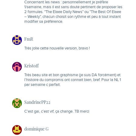
Concernant les news : personnellement je préfère
1/semaine, mais il est sans doute pertinent de proposer les
2 formules. "The Elaee Daily News" ou "The Best Of Elaee
– Weekly", chacun choisit son rythme et peu à tout instant
modifier sa préférence.
FmR
Très jolie cette nouvelle version, bravo !
Kristoff
Très beau site et bon graphisme (je suis DA forcément) et
l'histoire du compromis ont connait bien, bref. Pour la NL 1
par semaine c parfait.
SandrinePP22
C'est gai, c'est vif, ça change. TB merci
dominique G