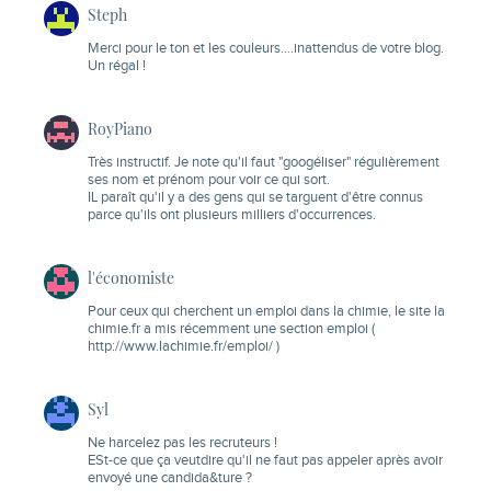
Steph
Merci pour le ton et les couleurs….inattendus de votre blog.
Un régal !
RoyPiano
Très instructif. Je note qu'il faut "googéliser" régulièrement
ses nom et prénom pour voir ce qui sort.
IL paraît qu'il y a des gens qui se targuent d'être connus
parce qu'ils ont plusieurs milliers d'occurrences.
l'économiste
Pour ceux qui cherchent un emploi dans la chimie, le site la
chimie.fr a mis récemment une section emploi (
http://www.lachimie.fr/emploi/
)
Syl
Ne harcelez pas les recruteurs !
ESt-ce que ça veutdire qu'il ne faut pas appeler après avoir
envoyé une candida&ture ?