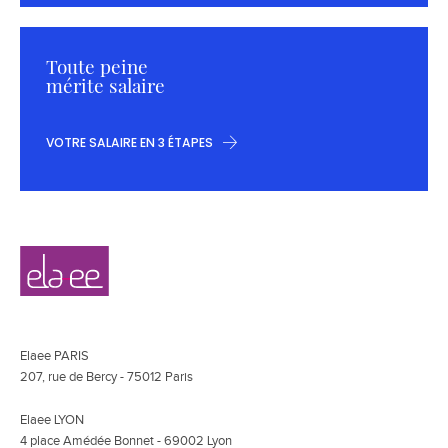
Toute peine
mérite salaire
VOTRE SALAIRE EN 3 ÉTAPES
Navigation
Elaee
secondaire
Elaee PARIS
207, rue de Bercy - 75012 Paris
Elaee LYON
4 place Amédée Bonnet - 69002 Lyon