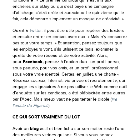
fonctionné : « Le premier candidat qui s’est mis aux
enchères sur eBay ou qui s’est payé une campagne
d’affichage, c’était drôle et audacieux. Le quinzième qui le
fait, cela démontre simplement un manque de créativité. »
Quant à
Twitter
, il peut être utile pour repérer des leaders
et ensuite entrer en contact avec eux. « Mais n’y consacrez
pas tout votre temps. » Et attention, pensez toujours que
les employeurs vont, s’ils utilisent ce biais, examiner la
qualité de votre réseau et de votre activité. Alors,
pour
Facebook,
pensez à l’option duo : un profil perso,
sous pseudo, pour vos amis, et un profil professionnel
sous votre vraie identité. Certes, en juillet, une charte «
Réseaux sociaux, Internet, vie privée et recrutement », qui
engage les signataires à ne pas utiliser le Web comme outil
d’enquête sur les candidats, a été plébiscitée entre autres
par l’Apec. Mais mieux vaut ne pas tenter le diable (
lire
l’article du Figaro.fr
).
CE QUI SORT VRAIMENT DU LOT
Avoir un
blog
actif et bien fichu sur son métier reste l’une
des meilleures vitrines qui soit. Si vous vous sentez