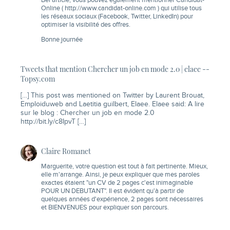
Bel article, vous pouvez également mentionner Candidat-
Online (
http://www.candidat-online.com
) qui utilise tous
les réseaux sociaux (Facebook, Twitter, LinkedIn) pour
optimiser la visibilité des offres.
Bonne journée
Tweets that mention Chercher un job en mode 2.0 | elaee --
Topsy.com
[…] This post was mentioned on Twitter by Laurent Brouat,
Emploiduweb and Laetitia guilbert, Elaee. Elaee said: A lire
sur le blog : Chercher un job en mode 2.0
http://bit.ly/c8IpvT
[…]
Claire Romanet
Marguerite, votre question est tout à fait pertinente. Mieux,
elle m'arrange. Ainsi, je peux expliquer que mes paroles
exactes étaient "un CV de 2 pages c'est inimaginable
POUR UN DEBUTANT". Il est évident qu'à partir de
quelques années d'expérience, 2 pages sont nécessaires
et BIENVENUES pour expliquer son parcours.