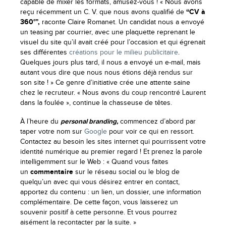
capable de mixer les formats, amusez-vous ! « Nous avons
reçu récemment un C. V. que nous avons qualifié de
“CV à
360°”,
raconte Claire Romanet. Un candidat nous a envoyé
un teasing par courrier, avec une plaquette reprenant le
visuel du site qu’il avait créé pour l’occasion et qui égrenait
ses différentes
créations pour le milieu publicitaire
.
Quelques jours plus tard, il nous a envoyé un e-mail, mais
autant vous dire que nous nous étions déjà rendus sur
son site ! » Ce genre d’initiative crée une attente saine
chez le recruteur. « Nous avons du coup rencontré Laurent
dans la foulée », continue la chasseuse de têtes.
À l’heure du
personal branding,
commencez d’abord par
taper votre nom sur
Google
pour voir ce qui en ressort.
Contactez au besoin les sites internet qui pourrissent votre
identité numérique au premier regard ! Et prenez la parole
intelligemment sur le Web : « Quand vous faites
un
commentaire
sur le réseau social ou le blog de
quelqu’un avec qui vous désirez entrer en contact,
apportez du contenu : un lien, un dossier, une information
complémentaire. De cette façon, vous laisserez un
souvenir positif à cette personne. Et vous pourrez
aisément la recontacter par la suite. »