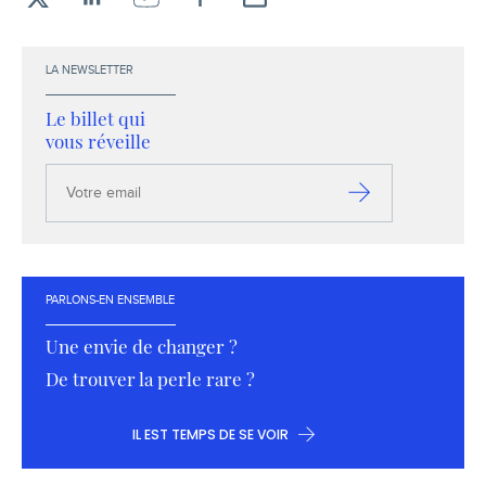
X
LinkedIn
YouTube
Facebook
Envoyez-
moi
un
LA NEWSLETTER
email !
Le billet qui
vous réveille
Votre
email
S’inscrire
PARLONS-EN ENSEMBLE
Une envie de changer ?
De trouver la perle rare ?
IL EST TEMPS DE SE VOIR