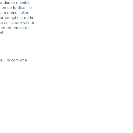
 tendance envahit
on se le dise : le
n à démultiplier,
our ce qui est de la
st aussi une valeur
ement en temps de
s!
mie… la com une