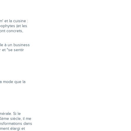
 et la cuisine :
éophytes (et les
sont concrets,
ble à un business
 et "se sentir
la mode que la
rale. Si le
Xème siècle, il me
ansformations dans
ement élargi et