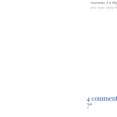
nouveau, il a dé
ans mais cette fo
l'excellent maga
"Cuisine Créativ
propose cette o
événementielle.
moins qu'une ta
convives, susp
m de haut, ave
4 commentai
?”