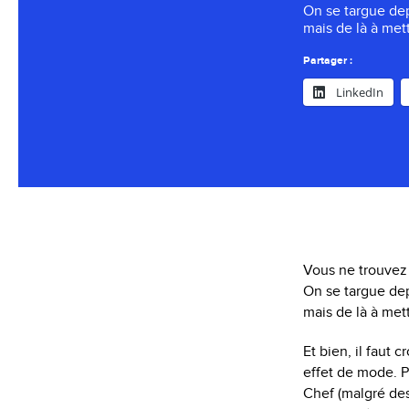
On se targue dep
mais de là à mett
Partager :
LinkedIn
Vous ne trouvez
On se targue dep
mais de là à met
Et bien, il faut 
effet de mode. P
Chef (malgré des