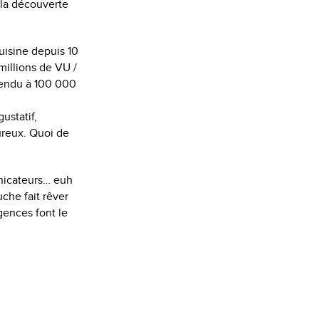
 la découverte
uisine depuis 10
 millions de VU /
vendu à 100 000
ustatif,
ureux. Quoi de
unicateurs… euh
che fait rêver
gences font le