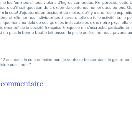
timé les "amateurs" tous violons d'Ingres confondus. Par porosité, cette
teurs qu'il soit question de création de contenus numériques ou pas. Qu'
 a la cote! J'ajouterais,en occident du moins, qu'il y a une réelle aspiratio
ne et affirmer nos individualités à travers telle ou telle activité. Enfin p
ifiquement, au-delà de ses qualités indiscutables dans notre pays, elle e
ndamental" de la société française à laquelle on s'accroche particulièr
 si en plus la bonne bouffe fait passer la pilule amère, ne nous privons pa
 : 12 ans dans la com et maintenant je souhaite bosser dans la gastrono
uisine aussi non ?
n commentaire