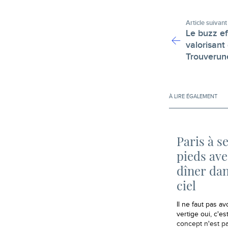
Article suivant
Le buzz ef
valorisant
Trouverun
À LIRE ÉGALEMENT
Paris à s
pieds av
dîner dan
ciel
Il ne faut pas avo
vertige oui, c'est
concept n'est p