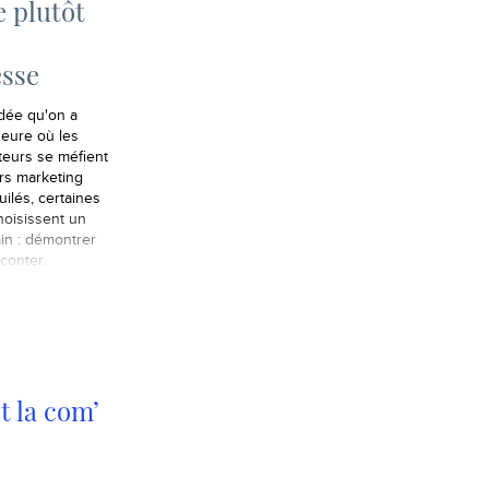
 plutôt
sse
idée qu'on a
heure où les
eurs se méfient
rs marketing
uilés, certaines
oisissent un
in : démontrer
conter.
t la com’