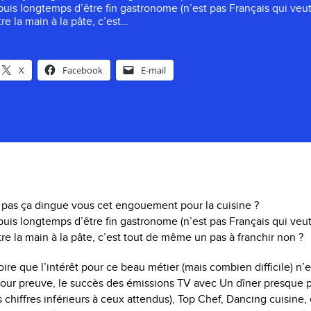
uis longtemps d’être fin gastronome (n’est pas Français qui veut 
re la main à la pâte, c’est…
X
Facebook
E-mail
 pas ça dingue vous cet engouement pour la cuisine ?
uis longtemps d’être fin gastronome (n’est pas Français qui veut 
tre la main à la pâte, c’est tout de même un pas à franchir non ?
croire que l’intérêt pour ce beau métier (mais combien difficile) n’
our preuve, le succès des émissions TV avec Un dîner presque pa
 chiffres inférieurs à ceux attendus), Top Chef, Dancing cuisine,