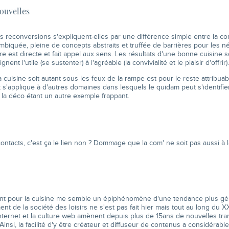
ouvelles
s reconversions s'expliquent-elles par une différence simple entre la com'
ambiquée, pleine de concepts abstraits et truffée de barrières pour les n
autre est directe et fait appel aux sens. Les résultats d'une bonne cuisine 
ignent l'utile (se sustenter) à l'agréable (la convivialité et le plaisir d'offrir).
la cuisine soit autant sous les feux de la rampe est pour le reste attribua
et s'applique à d'autres domaines dans lesquels le quidam peut s'identifier
 la déco étant un autre exemple frappant.
ontacts, c'est ça le lien non ? Dommage que la com' ne soit pas aussi à 
t pour la cuisine me semble un épiphénomène d'une tendance plus géné
t de la société des loisirs ne s'est pas fait hier mais tout au long du X
nternet et la culture web amènent depuis plus de 15ans de nouvelles tr
Ainsi, la facilité d'y être créateur et diffuseur de contenus a considérabl