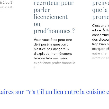
recruteur pour
preuve
jà 2 ou 3
is, c'est
parler
que la
zine
licenciement
prome
e" qui
pération
ou
 Rien de
C'est une 
prud’hommes ?
ble de 22
adoré. À l'
endue à 50
consommat
c…
des discou
Vous vous êtes peut-être
trop bien h
déjà posé la question :
marques ch
n'est-ce pas dangereux
autre chem
d'expliquer honnêtement
avant de ra
telle ou telle mauvaise
expérience professionnelle
?
res sur “Y’a t’il un lien entre la cuisine e