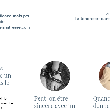
Ar
ficace mais peu
La tendresse dans
 de
-
emaitresse.com
es
ec un
s le
Peut-on être
Quand
ir le
sincère avec un
donne 
 vrai ! Le
as