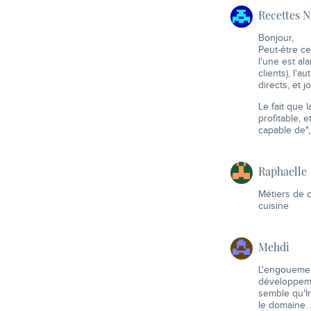
Recettes N
Bonjour,
Peut-être ce
l'une est al
clients), l'
directs, et jo
Le fait que 
profitable, 
capable de",
Raphaelle
Métiers de c
cuisine
Mehdi
L'engouemen
développemen
semble qu'I
le domaine. 