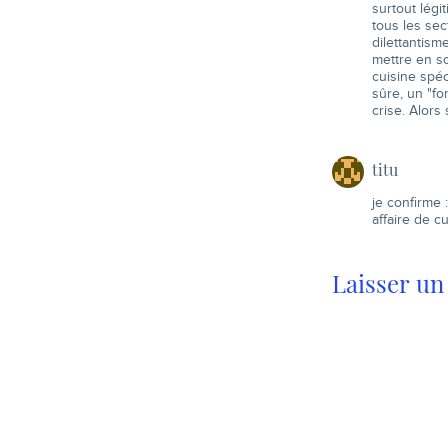
surtout légi
tous les sec
dilettantisme
mettre en scè
cuisine spéc
sûre, un "fo
crise. Alors
titu
je confirme
affaire de c
Laisser u