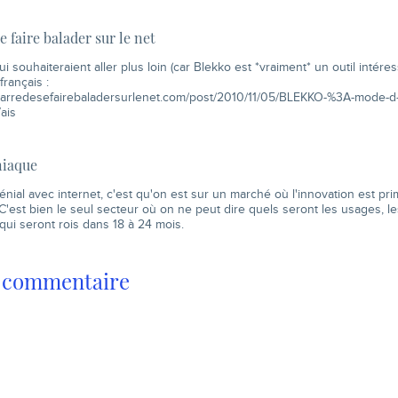
e faire balader sur le net
i souhaiteraient aller plus loin (car Blekko est *vraiment* un outil intéres
français :
.marredesefairebaladersurlenet.com/post/2010/11/05/BLEKKO-%3A-mode-d
ais
iaque
énial avec internet, c'est qu'on est sur un marché où l'innovation est pri
C'est bien le seul secteur où on ne peut dire quels seront les usages, les
qui seront rois dans 18 à 24 mois.
n commentaire