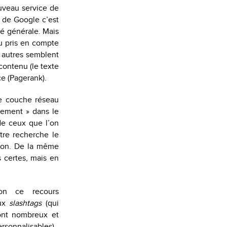
uveau service de
e de Google c’est
é générale. Mais
eu pris en compte
t autres semblent
contenu (le texte
ce (Pagerank).
ne couche réseau
utement » dans le
de ceux que l’on
tre recherche le
ition. De la même
s certes, mais en
on ce recours
ux
slashtags
(qui
ont nombreux et
rsonnalisables)