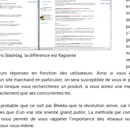
e
in
d
pu
c
g
m
m
s Slashtag, la différence est flagrante
r
p
eurs réponses en fonction des utilisateurs. Ainsi si vous
 site marchand en particulier, on sera susceptible de vous le 
ats lorsque vous rechercherez un produit, si vous aimez une ma
acilement que ses concurrentes etc.
 probable que ce soit par Blekko que la révolution arrive, car il
ées que d’un vrai site orienté grand public. La méthode par c
 nous permet de vous rappeler l’importance des réseaux so
pour vous-même.