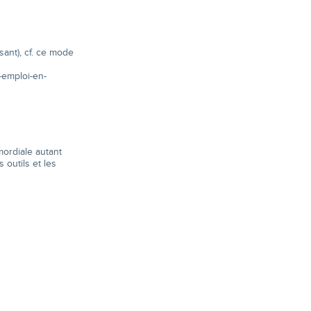
sant), cf. ce mode
-emploi-en-
mordiale autant
 outils et les