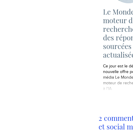
Le Monde
moteur d
recherch
des répo
sourcées 
actualisé
Ce jour est le d
nouvelle offre p
média Le Monde
moteur de rech
à l'IA.
2 commenta
et social m