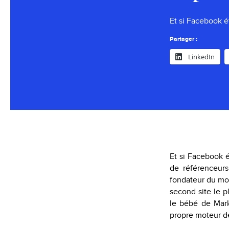
Et si Facebook é
Partager :
LinkedIn
Et si Facebook é
de référenceurs
fondateur du mot
second site le p
le bébé de Mark
propre moteur de 