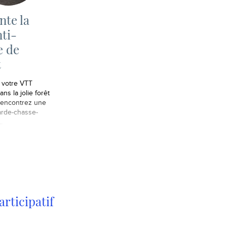
nte la
ti-
e de
t
s votre VTT
ans la jolie forêt
 rencontrez une
arde-chasse-
..
rticipatif