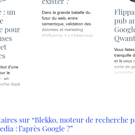
exister ?
 : un
Flippa
Dans la grande bataille du
e
pub an
futur du web, entre
sémantique, validation des
e pour
Googl
données et marketing
d'influence, il y a beaucoup
nses
Qwan
de mouvement. La
et
suprématie googléienne
Vous faite
fait réfléchir et fait naître
es
tranquille d
des nouveaux projets.
et là vous
Imaginez donc : un moteur
sorte de g
ébut d'une
de recherche qui
serial-killer.
our le
s’indexerait non pas sur un
 : un
algorythme mystérieux
erche dopé
mais sur des…
ires sur “Blekko, moteur de recherche pa
edia : l’après Google ?”