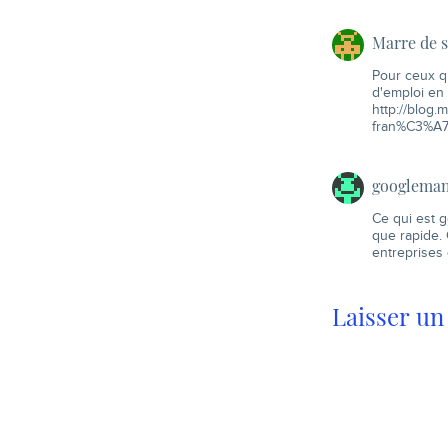
Marre de s
Pour ceux qu
d'emploi en 
http://blog
fran%C3%A7
googleman
Ce qui est g
que rapide. 
entreprises 
Laisser u