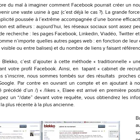
re du mal à imaginer comment Facebook pourrait créer un no
enir une vaste usine à gaz (c’est déjà le cas ?). La grande forc
mplicité poussée à l’extrême accompagnée d’une bonne efficacit
ion est ailleurs : aujourd’hui, les réseaux sociaux sont assez p
de recherche : les pages Facebook, Linkedin, Viadéo, Twitter e
omme n’importe quelles autres pages web : en fonction de leur 
 visible ou entre balises) et du nombre de liens y faisant référen
Blekko, c’est d’ajouter à cette méthode « traditionnelle » u
ant votre profil Facebook. Ainsi, en tapant « cabinet de recr
s s’inscrire, nous sommes tombés sur des résultats proches 
 Google. Par contre en ouvrant un compte et en ajoutant à no
é précédé d’un /) « /likes », Elaee est arrivé en première pos
apez un “/date” devant votre requête, vous obtiendrez les info
 la plus récente à la plus ancienne.
B
a
s
pe