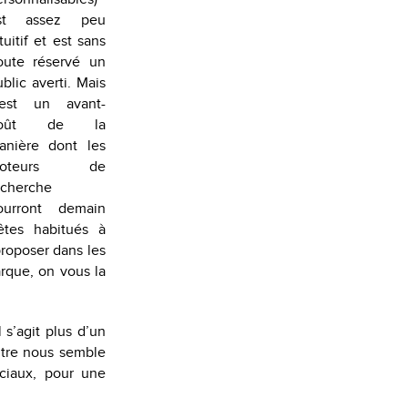
st assez peu
tuitif et est sans
oute réservé un
blic averti. Mais
’est un avant-
oût de la
anière dont les
oteurs de
echerche
ourront demain
 êtes habitués à
proposer dans les
rque, on vous la
 s’agit plus d’un
ontre nous semble
ciaux, pour une