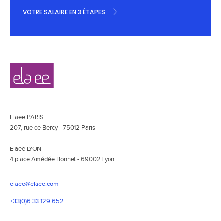
VOTRE SALAIRE EN 3 ÉTAPES
Navigation
Elaee
secondaire
Elaee PARIS
207, rue de Bercy - 75012 Paris
Elaee LYON
4 place Amédée Bonnet - 69002 Lyon
elaee@elaee.com
+33(0)6 33 129 652