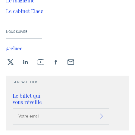
Le magazine
Le cabinet Elaee
NOUS SUIVRE
@elaee
X
LinkedIn
YouTube
Facebook
Envoyez-
moi
un
LA NEWSLETTER
email !
Le billet qui
vous réveille
Votre
email
S’inscrire