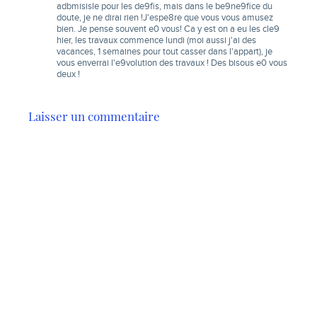
adbmisisle pour les de9fis, mais dans le be9ne9fice du
doute, je ne dirai rien !J'espe8re que vous vous amusez
bien. Je pense souvent e0 vous! Ca y est on a eu les cle9
hier, les travaux commence lundi (moi aussi j'ai des
vacances, 1 semaines pour tout casser dans l'appart), je
vous enverrai l'e9volution des travaux ! Des bisous e0 vous
deux !
Laisser un commentaire