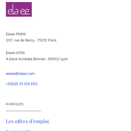
Navigation
Elaee
secondaire
Elaee PARIS
207, rue de Bercy - 75012 Paris
Elaee LYON
4 place Amédée Bonnet - 69002 Lyon
elaee@elaee.com
+33(0)6 33 129 652
RUBRIQUES
Les offres d’emploi