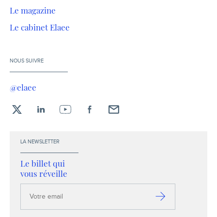
Le magazine
Le cabinet Elaee
NOUS SUIVRE
@elaee
X
LinkedIn
YouTube
Facebook
Envoyez-
moi
un
LA NEWSLETTER
email !
Le billet qui
vous réveille
Votre
email
S’inscrire