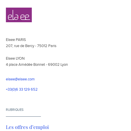
Navigation
Elaee
secondaire
Elaee PARIS
207, rue de Bercy - 75012 Paris
Elaee LYON
4 place Amédée Bonnet - 69002 Lyon
elaee@elaee.com
+33(0)6 33 129 652
RUBRIQUES
Les offres d’emploi