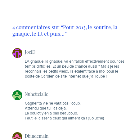
4 commentaires sur “Pour 2013, le sourire, la
gnaque, le fit et puis…”
JoelD
LA gnaque, la gnaque, va en falloir effectivement pour ces
temps difficiles. Et un peu de chance aussi ? Mais je les
reconnais les petits vieux, ils étaient face à moi pour le
poste de Gardien de site internet que j'ai loupé !
Nuhettelalie
Gagner ta vie ne vaut pas l'coup.
Attendu que tu l'as déjà.
Le boulot y en a pas beaucoup.
Faut le laisser à ceux qui aiment ça ! (Coluche)
Dbindemain