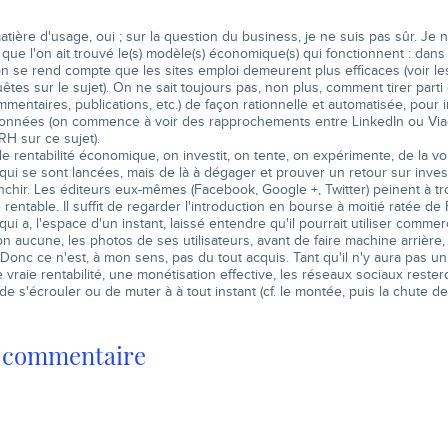
tière d'usage, oui ; sur la question du business, je ne suis pas sûr. Je n
 que l'on ait trouvé le(s) modèle(s) économique(s) qui fonctionnent : dans
 on se rend compte que les sites emploi demeurent plus efficaces (voir 
tes sur le sujet). On ne sait toujours pas, non plus, comment tirer parti d
mentaires, publications, etc.) de façon rationnelle et automatisée, pour in
données (on commence à voir des rapprochements entre LinkedIn ou Viad
 RH sur ce sujet).
e rentabilité économique, on investit, on tente, on expérimente, de la 
qui se sont lancées, mais de là à dégager et prouver un retour sur invest
nchir. Les éditeurs eux-mêmes (Facebook, Google +, Twitter) peinent à 
entable. Il suffit de regarder l'introduction en bourse à moitié ratée de 
qui a, l'espace d'un instant, laissé entendre qu'il pourrait utiliser comme
 aucune, les photos de ses utilisateurs, avant de faire machine arrière,
 Donc ce n'est, à mon sens, pas du tout acquis. Tant qu'il n'y aura pas 
e vraie rentabilité, une monétisation effective, les réseaux sociaux reste
de s'écrouler ou de muter à à tout instant (cf. le montée, puis la chute 
n commentaire