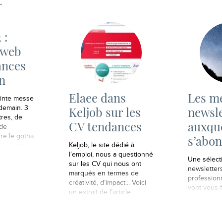
 :
 web
ances
n
Elaee dans
Les me
ainte messe
Keljob sur les
newsle
 demain. 3
tres, de
CV tendances
auxque
 de
re le gotha
s’abo
Keljob, le site dédié à
personnes
l’emploi, nous a questionné
 entier :
Une sélect
sur les CV qui nous ont
geeks,
newsletters
marqués en termes de
assadeurs
professionn
créativité, d’impact... Voici
vont vous f
un extrait de l’article...
La
n du
 s’achever
ris.