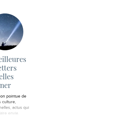
illeures
tters
lles
nner
ion pointue de
 culture,
elles, actus qui
aire envie.