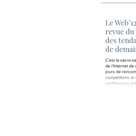
Le Web’12
revue du
des tend
de demai
C’est la sacro-s
de l’Internet de
jours de rencon
compétitions et
conférences ent
du web. 3 500 
venues du monde
entrepreneurs, 
blogueurs, amb
de marques,
investisseurs… 
neuvième éditio
Web’12 vient de
aux Docks de Pa