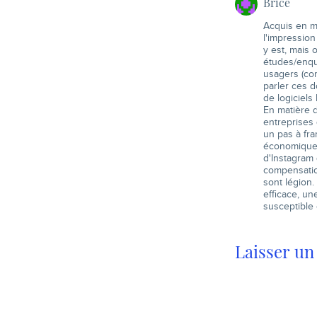
Brice
Acquis en ma
l'impression
y est, mais
études/enquê
usagers (com
parler ces 
de logiciels
En matière d
entreprises 
un pas à fra
économique r
d'Instagram 
compensation
sont légion.
efficace, un
susceptible 
Laisser u