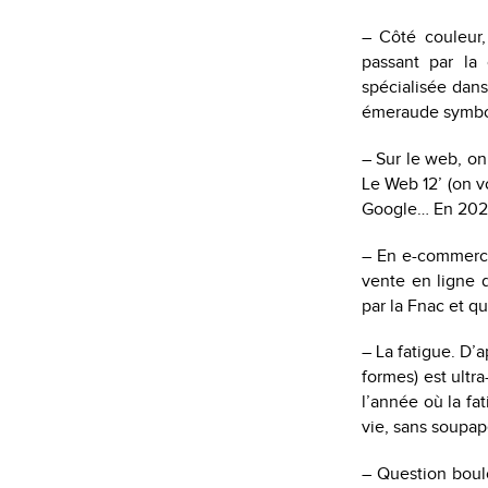
– Côté couleur,
passant par la
spécialisée dans
émeraude symboli
– Sur le web, on
Le Web 12’ (on v
Google… En 2020,
– En e-commerce,
vente en ligne 
par la Fnac et qu
– La fatigue. D’a
formes) est ultr
l’année où la fa
vie, sans soupap
– Question boulot