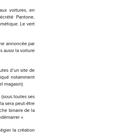
aux voitures, en
écrété Pantone,
smétique. Le vert
omme annoncée par
 aussi la voiture
utes d’un site de
pliqué notamment
el magasin).
e (sous toutes ses
la sera peut-être
che binaire de la
edémarrer ».
légier la création