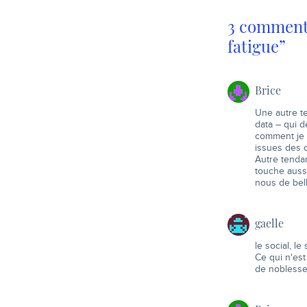
Quelles sont le
3 commenta
fatigue”
Brice
Une autre te
data – qui d
comment je 
issues des 
Autre tendan
touche aussi
nous de bell
gaelle
le social, le
Ce qui n'est
de noblesse