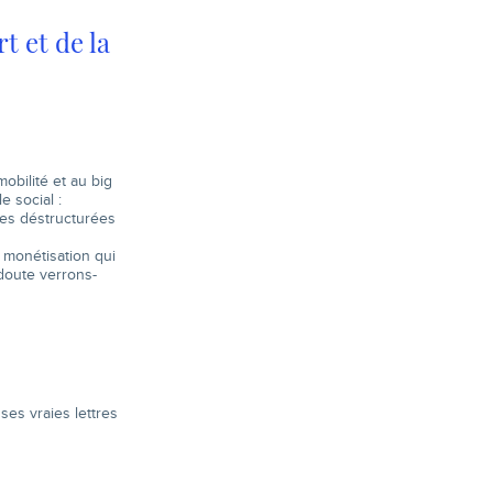
t et de la
obilité et au big
e social :
ées déstructurées
 monétisation qui
 doute verrons-
ses vraies lettres