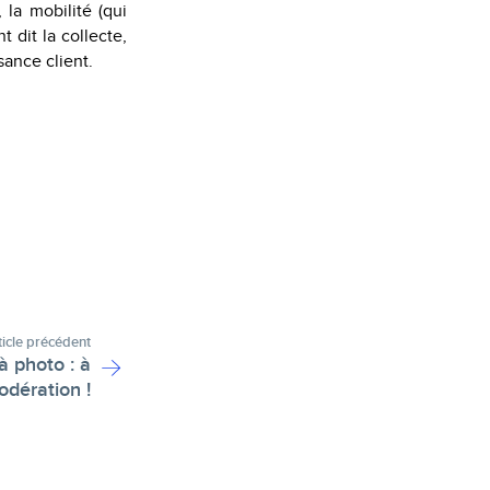
 la mobilité (qui
t dit la collecte,
sance client.
ticle précédent
à photo : à
dération !