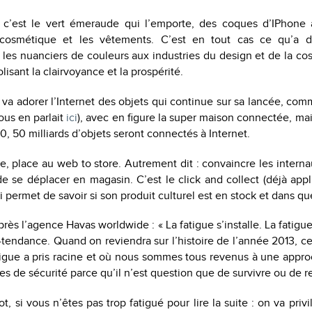
 c’est le vert émeraude qui l’emporte, des coques d’IPhone 
 cosmétique et les vêtements. C’est en tout cas ce qu’a d
 les nuanciers de couleurs aux industries du design et de la co
sant la clairvoyance et la prospérité.
 va adorer l’Internet des objets qui continue sur sa lancée, c
ous en parlait
ici
), avec en figure la super maison connectée, mais
 50 milliards d’objets seront connectés à Internet.
 place au web to store. Autrement dit : convaincre les interna
de se déplacer en magasin. C’est le click and collect (déjà ap
i permet de savoir si son produit culturel est en stock et dans qu
près l’agence Havas worldwide : « La fatigue s’installe. La fatigu
a-tendance. Quand on reviendra sur l’histoire de l’année 2013, ce
tigue a pris racine et où nous sommes tous revenus à une appro
es de sécurité parce qu’il n’est question que de survivre ou de r
, si vous n’êtes pas trop fatigué pour lire la suite : on va privi