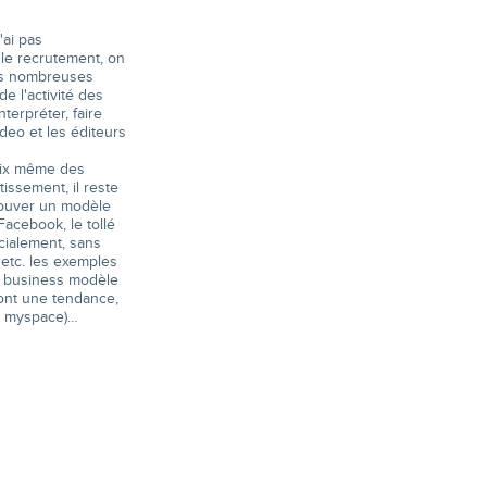
'ai pas
 le recrutement, on
les nombreuses
e l'activité des
terpréter, faire
eo et les éditeurs
voix même des
issement, il reste
trouver un modèle
Facebook, le tollé
rcialement, sans
 etc. les exemples
un business modèle
ront une tendance,
de myspace)…