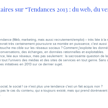
s…
ires sur “Tendances 2013 : du web, du ver
ndance (Web, marketing, mais aussi recrutement/emploi) – très liée à la m
evrait très certainement poursuivre sa montée en puissance, c'est aussi l
touche ma cible sur les réseaux sociaux ? Comment j'exploite les donn
conversations, des échanges, en données rationnelles et exploitables.
ce, liée aux réseaux, mais pas seulement : la sacrosainte question de la
 tout l'univers des médias et des sites de services en tout genre. Sans
es initiatives en 2013 sur ce dernier sujet.
 social, le social ! ce n'est plus une tendance c'est un fait acquis non ?
 pas le cas du contenu, qui a toujours existé, mais qui prend dorénavant 
.