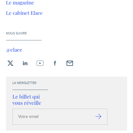
Le magazine
Le cabinet Elaee
NOUS SUIVRE
@elaee
X
LinkedIn
YouTube
Facebook
Envoyez-
moi
un
LA NEWSLETTER
email !
Le billet qui
vous réveille
Votre
email
S’inscrire