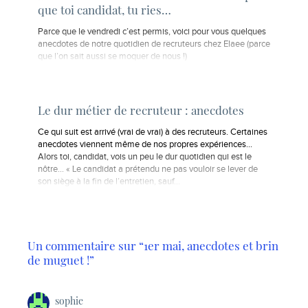
que toi candidat, tu ries…
Parce que le vendredi c’est permis, voici pour vous quelques
anecdotes de notre quotidien de recruteurs chez Elaee (parce
que l’on sait aussi se moquer de nous !)
Le dur métier de recruteur : anecdotes
Ce qui suit est arrivé (vrai de vrai) à des recruteurs. Certaines
anecdotes viennent même de nos propres expériences…
Alors toi, candidat, vois un peu le dur quotidien qui est le
nôtre… « Le candidat a prétendu ne pas vouloir se lever de
son siège à la fin de l’entretien, sauf…
Un commentaire sur “1er mai, anecdotes et brin
de muguet !”
sophie