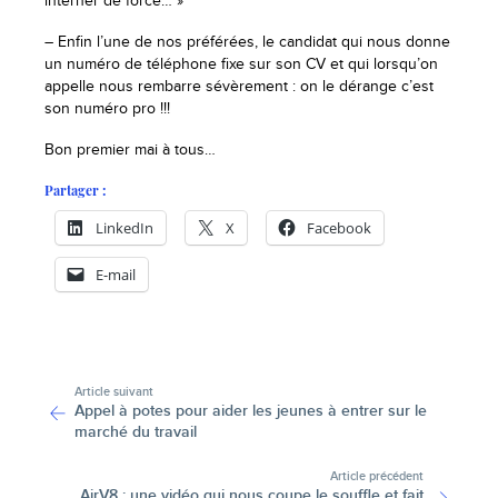
interner de force… »
– Enfin l’une de nos préférées, le candidat qui nous donne
un numéro de téléphone fixe sur son CV et qui lorsqu’on
appelle nous rembarre sévèrement : on le dérange c’est
son numéro pro !!!
Bon premier mai à tous…
Partager :
LinkedIn
X
Facebook
E-mail
-
Article suivant
Appel à potes pour aider les jeunes à entrer sur le
marché du travail
Article précédent
AirV8 : une vidéo qui nous coupe le souffle et fait