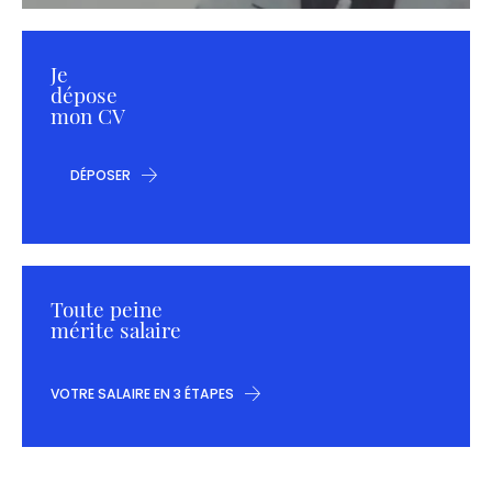
Je
dépose
mon CV
DÉPOSER
Toute peine
mérite salaire
VOTRE SALAIRE EN 3 ÉTAPES