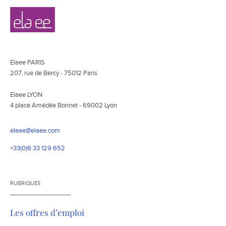
Navigation
Elaee
secondaire
Elaee PARIS
207, rue de Bercy - 75012 Paris
Elaee LYON
4 place Amédée Bonnet - 69002 Lyon
elaee@elaee.com
+33(0)6 33 129 652
RUBRIQUES
Les offres d’emploi