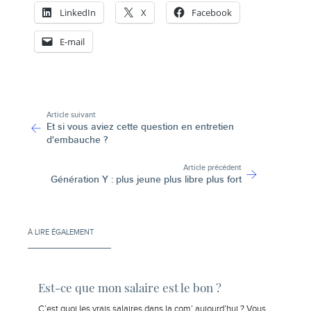
LinkedIn
X
Facebook
E-mail
-
Article suivant
Et si vous aviez cette question en entretien
d'embauche ?
Article précédent
Génération Y : plus jeune plus libre plus fort
À LIRE ÉGALEMENT
Est-ce que mon salaire est le bon ?
C’est quoi les vrais salaires dans la com’ aujourd’hui ? Vous