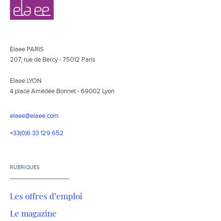
Navigation
Elaee
secondaire
Elaee PARIS
207, rue de Bercy - 75012 Paris
Elaee LYON
4 place Amédée Bonnet - 69002 Lyon
elaee@elaee.com
+33(0)6 33 129 652
RUBRIQUES
Les offres d’emploi
Le magazine