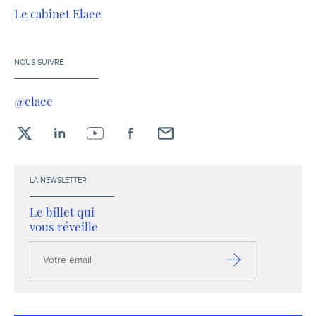
Le cabinet Elaee
NOUS SUIVRE
@elaee
X
LinkedIn
YouTube
Facebook
Envoyez-
moi
un
LA NEWSLETTER
email !
Le billet qui
vous réveille
Votre
email
S’inscrire