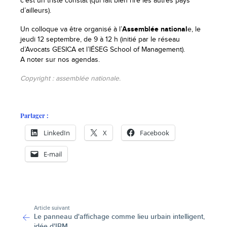
c’est un triste constat (qui fait bien rire les autres pays
d’ailleurs).
Un colloque va être organisé à l’
Assemblée national
e, le
jeudi 12 septembre, de 9 à 12 h (initié par le réseau
d’Avocats GESICA et l’IÉSEG School of Management).
A noter sur nos agendas.
Copyright : assemblée nationale.
Partager :
LinkedIn
X
Facebook
E-mail
-
Article suivant
Le panneau d'affichage comme lieu urbain intelligent,
idée d'IBM