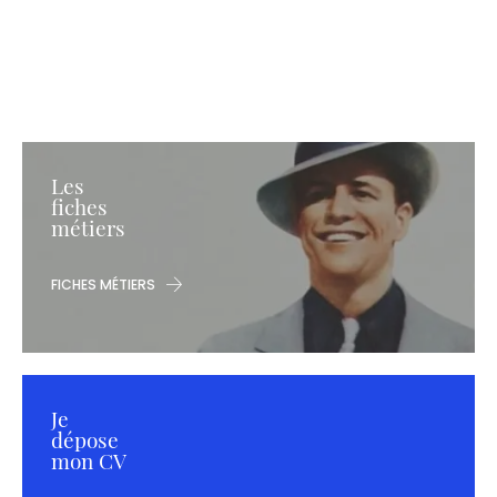
Les
fiches
métiers
FICHES MÉTIERS
Je
dépose
mon CV