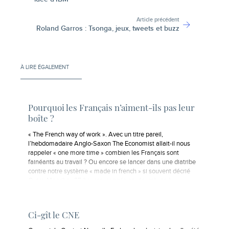
Article précédent
Roland Garros : Tsonga, jeux, tweets et buzz
À LIRE ÉGALEMENT
Pourquoi les Français n’aiment-ils pas leur
boîte ?
« The French way of work ». Avec un titre pareil,
l’hebdomadaire Anglo-Saxon The Economist allait-il nous
rappeler « one more time » combien les Français sont
fainéants au travail ? Ou encore se lancer dans une diatribe
contre notre système « made in french » si souvent décrié
Outre-Manche : 35 heures, congés payés, grèves à
répétition ?…
Ci-gît le CNE