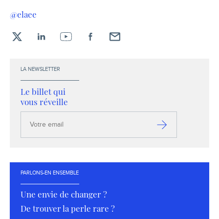
@elaee
X
LinkedIn
YouTube
Facebook
Envoyez-
moi
un
LA NEWSLETTER
email !
Le billet qui
vous réveille
Votre
email
S’inscrire
PARLONS-EN ENSEMBLE
Une envie de changer ?
De trouver la perle rare ?