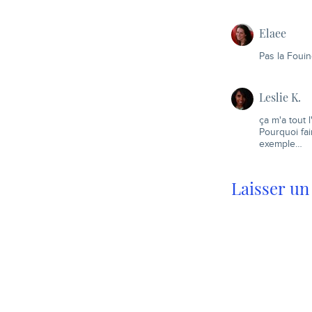
Elaee
Pas la Fouin
Leslie K.
ça m'a tout l
Pourquoi fai
exemple…
Laisser u