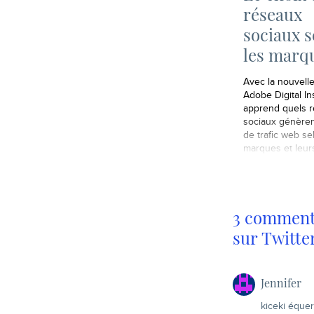
réseaux
sociaux s
les marq
Avec la nouvell
Adobe Digital In
apprend quels 
sociaux génèren
de trafic web se
marques et leur
3 commenta
sur Twitte
Jennifer
kiceki équer