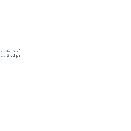
 lui même : "
s du Bled par