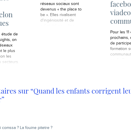
facebo
réseaux sociaux sont
devenus « the place to
viadeo
elon
be ». Elles rivalisent
commu
d’ingéniosité et de
ues
créativité pour être
présentes et fédérer une
Pour les 11
e étude de
communauté autour de
prochains,
sights, on
leurs produits. Véritables
de particip
réseaux
pierre angulaires de leur
formation s
t le plus
communication, Facebook
communauta
lon les
et autre Twitter
par le Gro
s secteurs.
leur permettent de nouer
Antoine Hé
une relation privilégiée
va gérer l'
avec leurs
jours et d'
consommateurs. Or, une…
spécialiste
l'occurrenc
ires sur “Quand les enfants corrigent leu
de Plan.net
r”
Hamelle de 
Benjamin…
i comssa ? La fouine pitetre ?