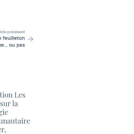
ticle précédent
 feuilleton
e... ou pas
tion Les
sur la
gie
nautaire
er,