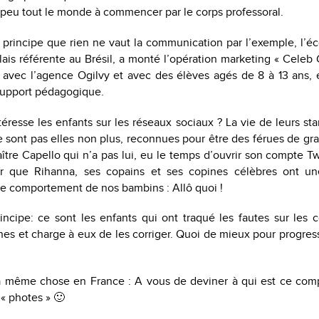
 peu tout le monde à commencer par le corps professoral.
 principe que rien ne vaut la communication par l’exemple, l’é
ais référente au Brésil, a monté l’opération marketing « Cele
n avec l’agence Ogilvy et avec des élèves agés de 8 à 13 ans, 
upport pédagogique.
téresse les enfants sur les réseaux sociaux ? La vie de leurs sta
ne sont pas elles non plus, reconnues pour être des férues de g
tre Capello qui n’a pas lui, eu le temps d’ouvrir son compte Twit
er que Rihanna, ses copains et ses copines célèbres ont un
le comportement de nos bambins : Allô quoi !
rincipe: ce sont les enfants qui ont traqué les fautes sur les
es et charge à eux de les corriger. Quoi de mieux pour progre
 la même chose en France : A vous de deviner à qui est ce com
 « photes » 🙂