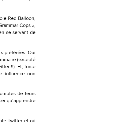
cole Red Balloon,
b Grammar Cops »,
en se servant de
rs préférées. Oui
rammaire (excepté
ter !!). Et, force
e influence non
 comptes de leurs
sser qu’apprendre
pte Twitter et où