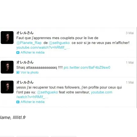
clame,
llllitl.fr