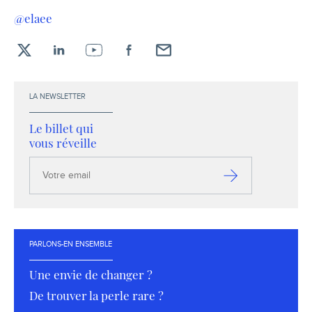
@elaee
X
LinkedIn
YouTube
Facebook
Envoyez-
moi
un
LA NEWSLETTER
email !
Le billet qui
vous réveille
Votre
email
S’inscrire
PARLONS-EN ENSEMBLE
Une envie de changer ?
De trouver la perle rare ?