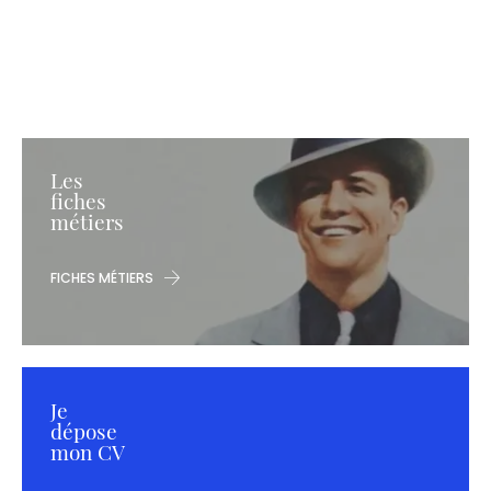
Les
fiches
métiers
FICHES MÉTIERS
Je
dépose
mon CV