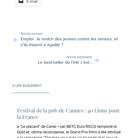
E-mail
-
Article suivant
Emploi : le match des jeunes contre les seniors, et
s'ils étaient à égalité ?
Article précédent
Le best-seller de l'été c'est...
À LIRE ÉGALEMENT
Festival de la pub de Cannes : 40 Lions pour
la France
e "Le placard" de Canal + par BETC Euro RSCG remporte le
Gold et, ultime récompense, le Grand Prix films a été attribué
à la campagne "The man your man could smell like" pour la