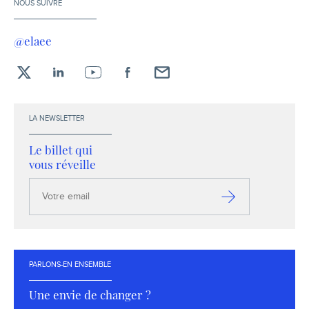
NOUS SUIVRE
@elaee
X
LinkedIn
YouTube
Facebook
Envoyez-
moi
un
LA NEWSLETTER
email !
Le billet qui
vous réveille
Votre
email
S’inscrire
PARLONS-EN ENSEMBLE
Une envie de changer ?