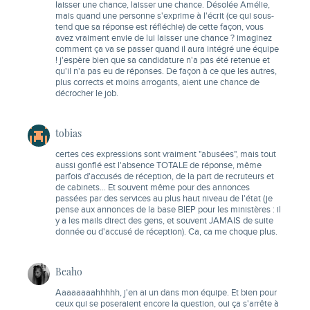
laisser une chance, laisser une chance. Désolée Amélie,
mais quand une personne s'exprime à l'écrit (ce qui sous-
tend que sa réponse est réfléchie) de cette façon, vous
avez vraiment envie de lui laisser une chance ? imaginez
comment ça va se passer quand il aura intégré une équipe
! j'espère bien que sa candidature n'a pas été retenue et
qu'il n'a pas eu de réponses. De façon à ce que les autres,
plus corrects et moins arrogants, aient une chance de
décrocher le job.
tobias
certes ces expressions sont vraiment "abusées", mais tout
aussi gonflé est l'absence TOTALE de réponse, même
parfois d'accusés de réception, de la part de recruteurs et
de cabinets… Et souvent même pour des annonces
passées par des services au plus haut niveau de l'état (je
pense aux annonces de la base BIEP pour les ministères : il
y a les mails direct des gens, et souvent JAMAIS de suite
donnée ou d'accusé de réception). Ca, ca me choque plus.
Beaho
Aaaaaaaahhhhh, j'en ai un dans mon équipe. Et bien pour
ceux qui se poseraient encore la question, oui ça s'arrête à