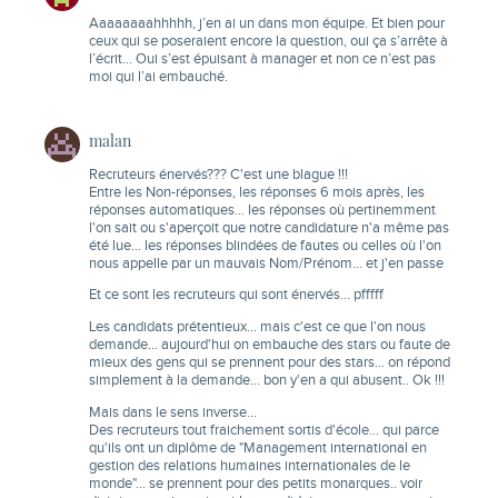
Aaaaaaaahhhhh, j’en ai un dans mon équipe. Et bien pour
ceux qui se poseraient encore la question, oui ça s’arrête à
l’écrit… Oui s’est épuisant à manager et non ce n’est pas
moi qui l’ai embauché.
malan
Recruteurs énervés??? C'est une blague !!!
Entre les Non-réponses, les réponses 6 mois après, les
réponses automatiques… les réponses où pertinemment
l'on sait ou s'aperçoit que notre candidature n'a même pas
été lue… les réponses blindées de fautes ou celles où l'on
nous appelle par un mauvais Nom/Prénom… et j'en passe
Et ce sont les recruteurs qui sont énervés… pfffff
Les candidats prétentieux… mais c'est ce que l'on nous
demande… aujourd'hui on embauche des stars ou faute de
mieux des gens qui se prennent pour des stars… on répond
simplement à la demande… bon y'en a qui abusent.. Ok !!!
Mais dans le sens inverse…
Des recruteurs tout fraichement sortis d'école… qui parce
qu'ils ont un diplôme de "Management international en
gestion des relations humaines internationales de le
monde"… se prennent pour des petits monarques.. voir