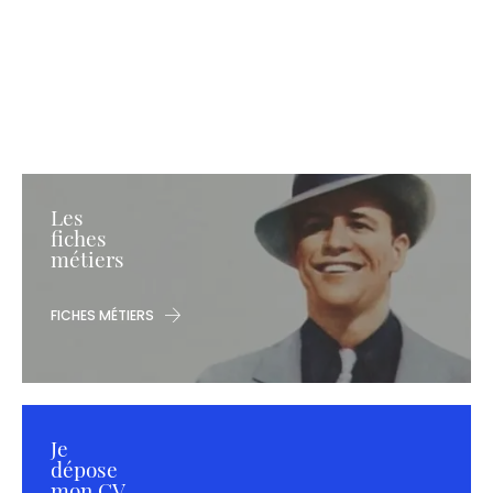
Les
fiches
métiers
FICHES MÉTIERS
Je
dépose
mon CV