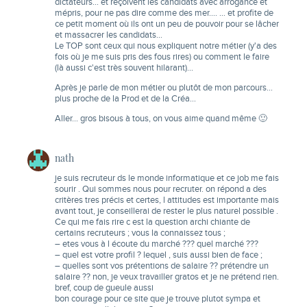
dictateurs… et reçoivent les candidats avec arrogance et
mépris, pour ne pas dire comme des mer…. … et profite de
ce petit moment où ils ont un peu de pouvoir pour se lâcher
et massacrer les candidats…
Le TOP sont ceux qui nous expliquent notre métier (y'a des
fois où je me suis pris des fous rires) ou comment le faire
(là aussi c'est très souvent hilarant)…
Après je parle de mon métier ou plutôt de mon parcours…
plus proche de la Prod et de la Créa…
Aller… gros bisous à tous, on vous aime quand même 🙂
nath
je suis recruteur ds le monde informatique et ce job me fais
sourir . Qui sommes nous pour recruter. on répond a des
critères tres précis et certes, l attitudes est importante mais
avant tout, je conseillerai de rester le plus naturel possible .
Ce qui me fais rire c est la question archi chiante de
certains recruteurs ; vous la connaissez tous ;
– etes vous à l écoute du marché ??? quel marché ???
– quel est votre profil ? lequel , suis aussi bien de face ;
– quelles sont vos prétentions de salaire ?? prétendre un
salaire ?? non, je veux travailler gratos et je ne prétend rien.
bref, coup de gueule aussi
bon courage pour ce site que je trouve plutot sympa et