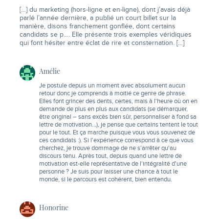
[…] du marketing (hors-ligne et en-ligne), dont j’avais déjà
parlé l’année dernière, a publié un court billet sur la
manière, disons franchement gonflée, dont certains
candidats se p…. Elle présente trois exemples véridiques
qui font hésiter entre éclat de rire et consternation. […]
Amélie
Je postule depuis un moment avec absolument aucun
retour donc je comprends à moitié ce genre de phrase.
Elles font grincer des dents, certes, mais à l'heure où on en
demande de plus en plus aux candidats (se démarquer,
être original – sans excès bien sûr, personnaliser à fond sa
lettre de motivation…), je pense que certains tentent le tout
pour le tout. Et ça marche puisque vous vous souvenez de
ces candidats :). Si l'expérience correspond à ce que vous
cherchez, je trouve dommage de ne s'arrêter qu'au
discours tenu. Après tout, depuis quand une lettre de
motivation est-elle représentative de l'intégralité d'une
personne ? Je suis pour laisser une chance à tout le
monde, si le parcours est cohérent, bien entendu.
Honorine