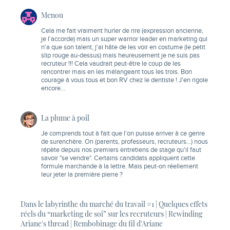
Menou
Cela me fait vraiment hurler de rire (expression ancienne,
je l'accorde) mais un super warrior leader en marketing qui
n'a que son talent, j'ai hâte de les voir en costume (le petit
slip rouge au-dessus) mais heureusement je ne suis pas
recruteur !!! Cela vaudrait peut-être le coup de les
rencontrer mais en les mélangeant tous les trois. Bon
courage à vous tous et bon RV chez le dentiste ! J'en rigole
encore…
La plume à poil
Je comprends tout à fait que l'on puisse arriver à ce genre
de surenchère. On (parents, professeurs, recruteurs…) nous
répète depuis nos premiers entretiens de stage qu'il faut
savoir "se vendre". Certains candidats appliquent cette
formule marchande à la lettre. Mais peut-on réellement
leur jeter la première pierre ?
Dans le labyrinthe du marché du travail #1 | Quelques effets
réels du “marketing de soi” sur les recruteurs | Rewinding
Ariane's thread | Rembobinage du fil d'Ariane