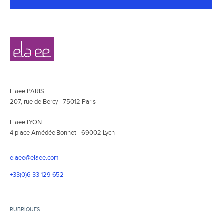
Navigation
Elaee
secondaire
Elaee PARIS
207, rue de Bercy - 75012 Paris
Elaee LYON
4 place Amédée Bonnet - 69002 Lyon
elaee@elaee.com
+33(0)6 33 129 652
RUBRIQUES