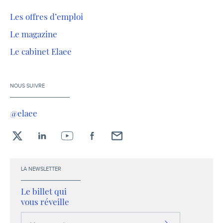
Les offres d’emploi
Le magazine
Le cabinet Elaee
NOUS SUIVRE
@elaee
X
LinkedIn
YouTube
Facebook
Envoyez-
moi
un
LA NEWSLETTER
email !
Le billet qui
vous réveille
Votre