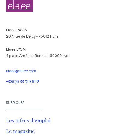
Navigation
Elaee
secondaire
Elaee PARIS
207, rue de Bercy - 75012 Paris
Elaee LYON
4 place Amédée Bonnet - 69002 Lyon
elaee@elaee.com
+33(0)6 33 129 652
RUBRIQUES
Les offres d’emploi
Le magazine