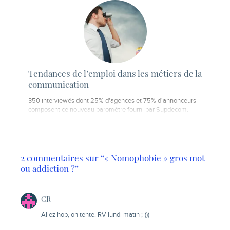
Tendances de l’emploi dans les métiers de la
communication
350 interviewés dont 25% d'agences et 75% d'annonceurs
composent ce nouveau baromètre fourni par Supdecom.
2 commentaires sur “« Nomophobie » gros mot
ou addiction ?”
CR
Allez hop, on tente. RV lundi matin ;-)))