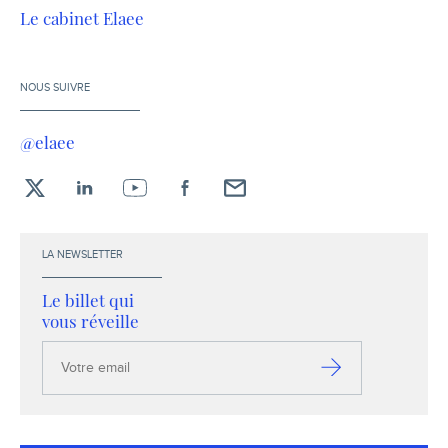
Le cabinet Elaee
NOUS SUIVRE
@elaee
X
LinkedIn
YouTube
Facebook
Envoyez-
moi
un
LA NEWSLETTER
email !
Le billet qui
vous réveille
Votre
email
S’inscrire