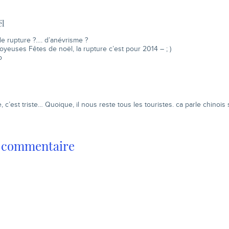
ël
de rupture ?…. d’anévrisme ?
yeuses Fêtes de noël, la rupture c’est pour 2014 – ; )
o
e, c’est triste… Quoique, il nous reste tous les touristes. ca parle chinoi
n commentaire