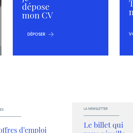
T
dépose
m
mon CV
V
DÉPOSER
LA NEWSLETTER
ES
Le billet qui
offres d’emploi