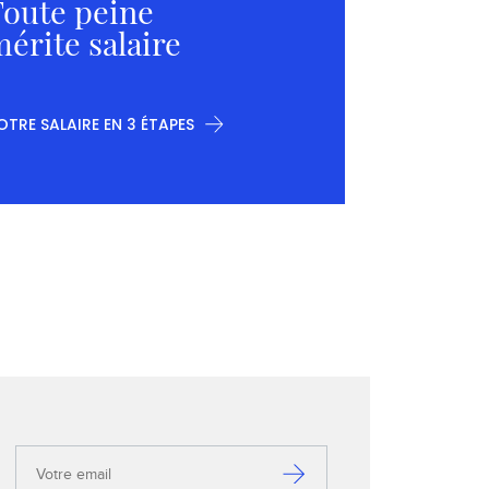
oute peine
érite salaire
OTRE SALAIRE EN 3 ÉTAPES
Votre
email
S’inscrire