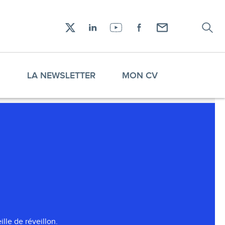
Recher
Réseaux
X
LinkedIn
YouTube
Facebook
Envoyez-
sociaux
moi
un
email !
S
LA NEWSLETTER
MON CV
lle de réveillon.