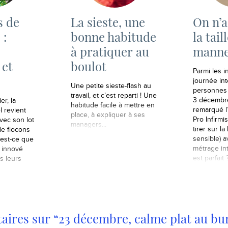
s de
La sieste, une
On n’a
 :
bonne habitude
la tail
à pratiquer au
manne
 et
boulot
Parmi les in
journée int
Une petite sieste-flash au
personnes 
travail, et c’est reparti ! Une
3 décembre
r, la
habitude facile à mettre en
remarqué l
l revient
place, à expliquer à ses
Pro Infirmi
ec son lot
managers...
tirer sur l
de flocons
sensible) a
 est-ce que
métrage int
 innové
est parfait ?
s leurs
ires sur “23 décembre, calme plat au bu