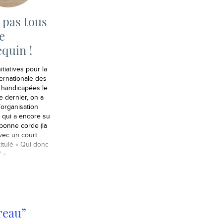
 pas tous
le
quin !
itiatives pour la
ernationale des
handicapées le
 dernier, on a
’organisation
s qui a encore su
a bonne corde (la
vec un court
itulé « Qui donc
 ».
reau”