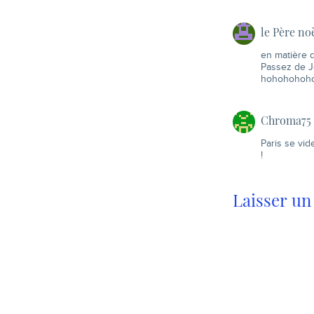
le Père no
en matière 
Passez de Jo
hohohohoh
Chroma75
Paris se vid
!
Laisser u