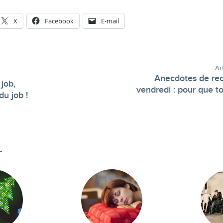
X
Facebook
E-mail
Ar
Anecdotes de rec
 job,
vendredi : pour que to
-
du job !