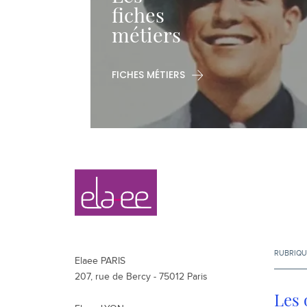
fiches
métiers
FICHES MÉTIERS
Navigation
Elaee
secondaire
RUBRIQU
Elaee PARIS
207, rue de Bercy - 75012 Paris
Les 