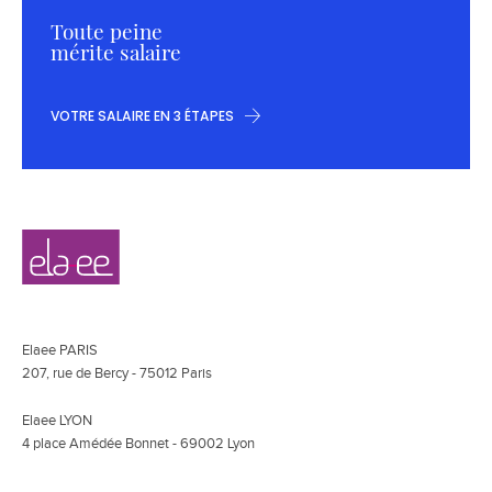
Toute peine
mérite salaire
VOTRE SALAIRE EN 3 ÉTAPES
Navigation
Elaee
secondaire
Elaee PARIS
207, rue de Bercy - 75012 Paris
Elaee LYON
4 place Amédée Bonnet - 69002 Lyon