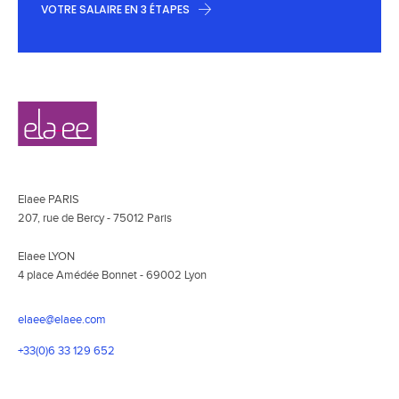
VOTRE SALAIRE EN 3 ÉTAPES
Navigation
Elaee
secondaire
Elaee PARIS
207, rue de Bercy - 75012 Paris
Elaee LYON
4 place Amédée Bonnet - 69002 Lyon
elaee@elaee.com
+33(0)6 33 129 652