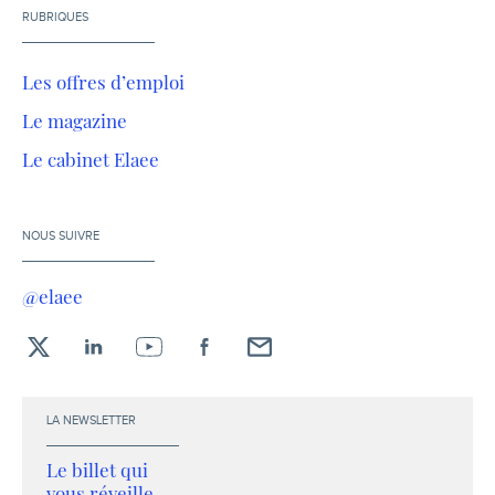
RUBRIQUES
Les offres d’emploi
Le magazine
Le cabinet Elaee
NOUS SUIVRE
@elaee
X
LinkedIn
YouTube
Facebook
Envoyez-
moi
un
LA NEWSLETTER
email !
Le billet qui
vous réveille