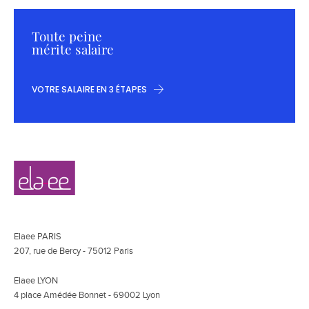
Toute peine
mérite salaire
VOTRE SALAIRE EN 3 ÉTAPES
Navigation
Elaee
secondaire
Elaee PARIS
207, rue de Bercy - 75012 Paris
Elaee LYON
4 place Amédée Bonnet - 69002 Lyon