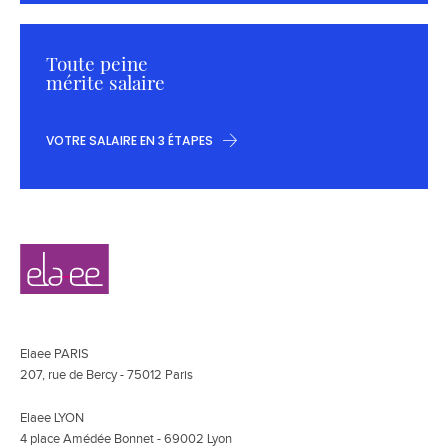
Toute peine
mérite salaire
VOTRE SALAIRE EN 3 ÉTAPES
Navigation
Elaee
secondaire
Elaee PARIS
207, rue de Bercy - 75012 Paris
Elaee LYON
4 place Amédée Bonnet - 69002 Lyon