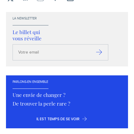
X
LinkedIn
YouTube
Facebook
Envoyez-
moi
un
LA NEWSLETTER
email !
Le billet qui
vous réveille
Votre
email
S’inscrire
PARLONS-EN ENSEMBLE
Une envie de changer ?
De trouver la perle rare ?
IL EST TEMPS DE SE VOIR