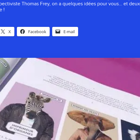
pectiviste Thomas Frey, on a quelques idées pour vous… et deux
e !
X
Facebook
E-mail