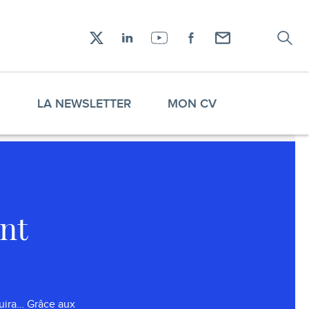
Recher
Réseaux
X
LinkedIn
YouTube
Facebook
Envoyez-
sociaux
moi
un
email !
S
LA NEWSLETTER
MON CV
nt
nouira… Grâce aux