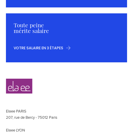
Toute peine
mérite salaire
VOTRE SALAIRE EN 3 ÉTAPES
Navigation
Elaee
secondaire
Elaee PARIS
207, rue de Bercy - 75012 Paris
Elaee LYON