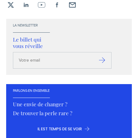
X
LinkedIn
YouTube
Facebook
Envoyez-
moi
un
LA NEWSLETTER
email !
Le billet qui
vous réveille
Votre
email
S’inscrire
PARLONS-EN ENSEMBLE
Une envie de changer ?
De trouver la perle rare ?
IL EST TEMPS DE SE VOIR