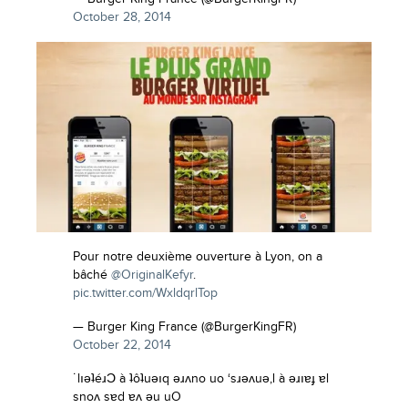
October 28, 2014
Pour notre deuxième ouverture à Lyon, on a
bâché
@OriginalKefyr
.
pic.twitter.com/WxldqrlTop
— Burger King France (@BurgerKingFR)
October 22, 2014
˙lıǝʇéɹϽ à ʇôʇuǝıq ǝɹʌno uo ‘sɹǝʌuǝ,l à ǝɹıɐɟ ɐl
snoʌ sɐd ɐʌ ǝu uO