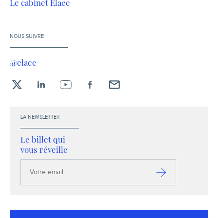
Le cabinet Elaee
NOUS SUIVRE
@elaee
X
LinkedIn
YouTube
Facebook
Envoyez-
moi
un
LA NEWSLETTER
email !
Le billet qui
vous réveille
Votre
email
S’inscrire