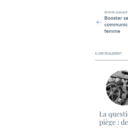
Article suivant
Booster sa
communica
femme
À LIRE ÉGALEMENT
La quest
piège : d