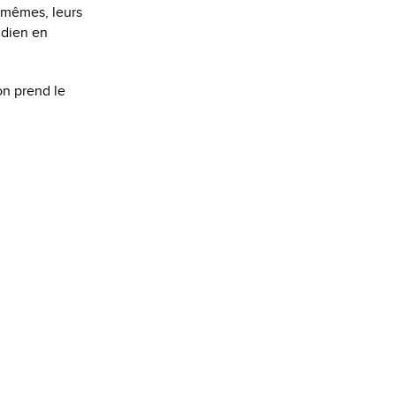
ux-mêmes, leurs
tidien en
on prend le