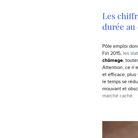
Les chiff
durée au
Pôle emploi donn
Fin 2015,
les sta
chômage
, tout
Attention, ce n’
et efficace, plus
le temps se rédui
mouvant et obscur
marché caché
.