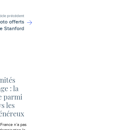
ticle précédent
oto offerts
de Stanford
nités
e : la
e parmi
ys les
généreux
 France n’a pas