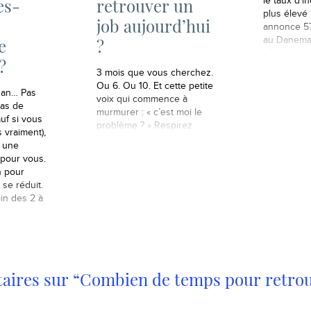
es-
retrouver un
le taux d’i
plus élevé 
job aujourd’hui
annonce 57
au Danemar
e
?
elle reste
?
pays où le
3 mois que vous cherchez.
la durée, s
Ou 6. Ou 10. Et cette petite
1 an… Pas
avantageus
voix qui commence à
pas de
parce que p
murmurer : « c’est moi le
auf si vous
à une indem
problème ? » Respirez.
 vraiment),
en France
a une
pour vous.
 pour
 se réduit.
oin des 2 à
aires sur “Combien de temps pour retrou