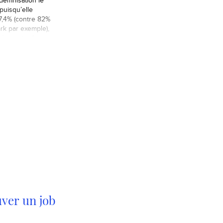
ndemnisation le
puisqu’elle
,4% (contre 82%
k par exemple),
 néanmoins le
s indemnités, sur
ont les plus
es. Tout d’abord
our avoir droit
nisation, il faut
…
ver un job