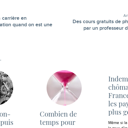
Ar
 carrière en
Des cours gratuits de ph
tion quand on est une
-
par un professeur 
Indem
chômag
Franc
les pa
plus 
ion-
Combien de
epuis
temps pour
Même si la