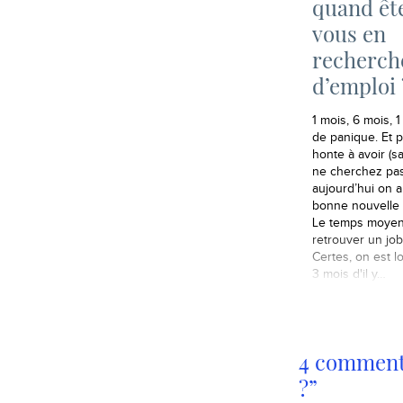
quand êt
vous en
recherch
d’emploi 
1 mois, 6 mois, 
de panique. Et 
honte à avoir (s
ne cherchez pas
aujourd’hui on 
bonne nouvelle 
Le temps moyen
retrouver un job
Certes, on est l
3 mois d'il y…
4 comment
?”