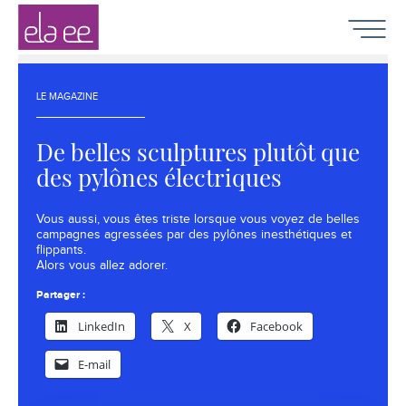
Contenu
Navigation
Recherche
Elaee
-
Navigat
Chasseurs
de
têtes
LE MAGAZINE
création,
communication,
De belles sculptures plutôt que
digital
et
des pylônes électriques
marketing
Vous aussi, vous êtes triste lorsque vous voyez de belles
campagnes agressées par des pylônes inesthétiques et
flippants.
Alors vous allez adorer.
Partager :
LinkedIn
X
Facebook
E-mail