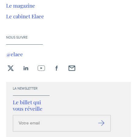
Le magazine
Le cabinet Elaee
NOUS SUIVRE
@elaee
X
LinkedIn
YouTube
Facebook
Envoyez-
moi
un
LA NEWSLETTER
email !
Le billet qui
vous réveille
Votre
email
S’inscrire