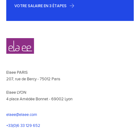
VOTRE SALAIRE EN 3 ÉTAPES
Navigation
Elaee
secondaire
Elaee PARIS
207, rue de Bercy - 75012 Paris
Elaee LYON
4 place Amédée Bonnet - 69002 Lyon
elaee@elaee.com
+33(0)6 33 129 652