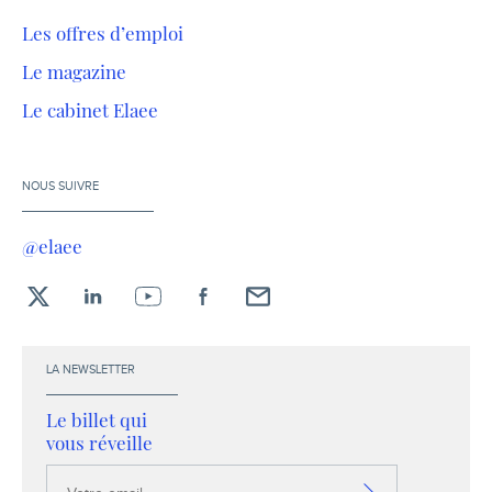
Les offres d’emploi
Le magazine
Le cabinet Elaee
NOUS SUIVRE
@elaee
X
LinkedIn
YouTube
Facebook
Envoyez-
moi
un
LA NEWSLETTER
email !
Le billet qui
vous réveille
Votre
email