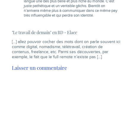
langue une des plus belle et plus riche au monde. C’est
juste pathétique et un veritable gâchis. Bientôt on
n’arrivera même plus à communiquer dans ce même pay
très influençable et qui perdra son identité.
"Le travail de demain" en BD - Elaee
[…] allez pouvoir cocher des mots dont on parle souvent ici
comme digital, nomadisme, télétravail, création de
contenus, freelance, etc. Parmi ses découvertes, par
exemple, le fait que le full remote n’existe pas […]
Laisser un commentaire