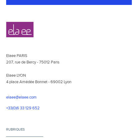
Navigation
Elaee
secondaire
Elaee PARIS
207, rue de Bercy - 75012 Paris
Elaee LYON
4 place Amédée Bonnet - 69002 Lyon
elaee@elaee.com
+33(0)6 33 129 652
RUBRIQUES