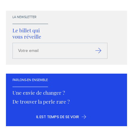
X
LinkedIn
YouTube
Facebook
Envoyez-
moi
un
LA NEWSLETTER
email !
Le billet qui
vous réveille
Votre
email
S’inscrire
PARLONS-EN ENSEMBLE
Une envie de changer ?
De trouver la perle rare ?
IL EST TEMPS DE SE VOIR