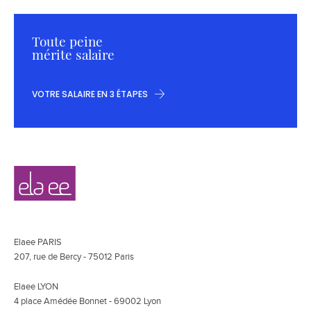
Toute peine
mérite salaire
VOTRE SALAIRE EN 3 ÉTAPES
Navigation
Elaee
secondaire
Elaee PARIS
207, rue de Bercy - 75012 Paris
Elaee LYON
4 place Amédée Bonnet - 69002 Lyon