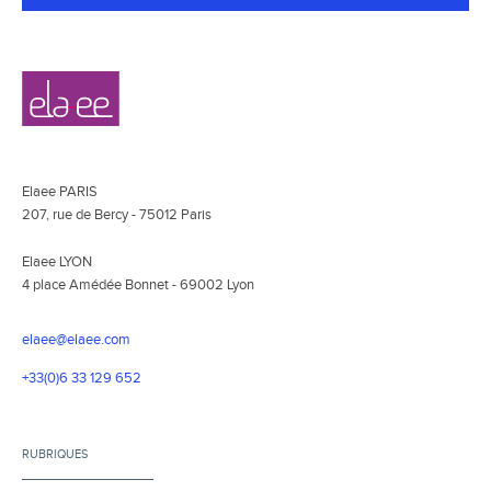
Navigation
Elaee
secondaire
Elaee PARIS
207, rue de Bercy - 75012 Paris
Elaee LYON
4 place Amédée Bonnet - 69002 Lyon
elaee@elaee.com
+33(0)6 33 129 652
RUBRIQUES