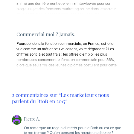
animé une dernièrement et elle m'a interviewée pour son
blog au sujet des fonctions marketing online dans le secteur
de la santé qu'elle connaît bien. Denise Silber, Basil
Strategies :…
Commercial moi ? Jamais.
Pourquoi donc la fonction commerciale, en France, est-elle
vue comme un métier peu valorisant, voire dégradant ? Les
chiffres sont là et tout frais : les offres d’emploi les plus
nombreuses concernent la fonction commerciale pour 36%,
alors que seuls 11% des jeunes diplômés postulent pour cette
fonction.* Les candidats se…
2 commentaires sur “Les marketeurs nous
parlent du BtoB en 2017”
Pierre A.
On remarque un regain d’intérêt pour le Btob ou est ce que
je me trompe ? Qu’en pensent les recruteurs d’elaee ?