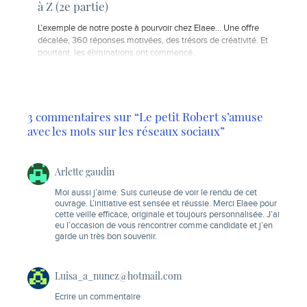
à Z (2e partie)
L’exemple de notre poste à pourvoir chez Elaee… Une offre
décalée, 360 réponses motivées, des trésors de créativité. Et
pourtant, les éliminations ont commencé..
3 commentaires sur “Le petit Robert s’amuse
avec les mots sur les réseaux sociaux”
Arlette gaudin
Moi aussi j’aime. Suis curieuse de voir le rendu de cet
ouvrage. L’initiative est sensée et réussie. Merci Elaee pour
cette veille efficace, originale et toujours personnalisée. J’ai
eu l’occasion de vous rencontrer comme candidate et j’en
garde un très bon souvenir.
Luisa_a_nunez@hotmail.com
Ecrire un commentaire