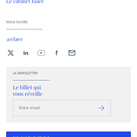
Le cabinet Elaee
NOUS SUIVRE
@elaee
X
LinkedIn
YouTube
Facebook
Envoyez-
moi
un
LA NEWSLETTER
email !
Le billet qui
vous réveille
Votre
email
S’inscrire