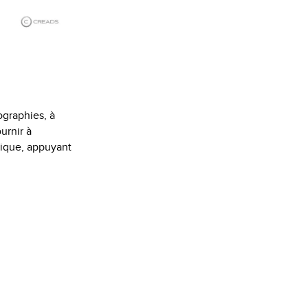
ographies, à
urnir à
hique, appuyant