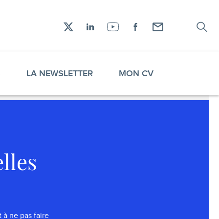
Recher
Réseaux
X
LinkedIn
YouTube
Facebook
Envoyez-
sociaux
moi
un
email !
S
LA NEWSLETTER
MON CV
lles
t à ne pas faire