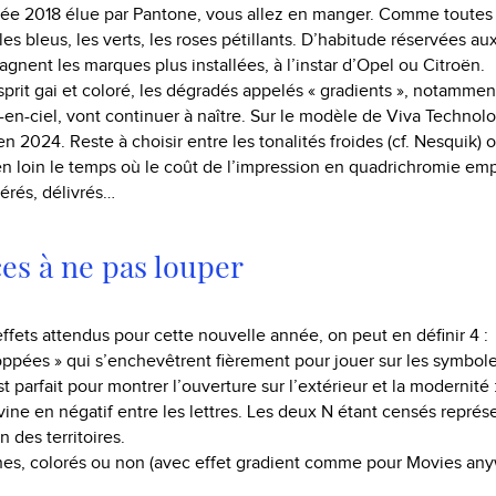
née 2018 élue par Pantone, vous allez en manger. Comme toutes 
 les bleus, les verts, les roses pétillants. D’habitude réservées au
gagnent les marques plus installées, à l’instar d’Opel ou Citroën.
rit gai et coloré, les dégradés appelés « gradients », notammen
c-en-ciel, vont continuer à naître. Sur le modèle de Viva Technol
en 2024. Reste à choisir entre les tonalités froides (cf. Nesquik)
bien loin le temps où le coût de l’impression en quadrichromie em
ibérés, délivrés…
es à ne pas louper
effets attendus pour cette nouvelle année, on peut en définir 4 :
croppées » qui s’enchevêtrent fièrement pour jouer sur les symbol
 parfait pour montrer l’ouverture sur l’extérieur et la modernité :
ne en négatif entre les lettres. Les deux N étant censés représen
on des territoires.
gnes, colorés ou non (avec effet gradient comme pour Movies an