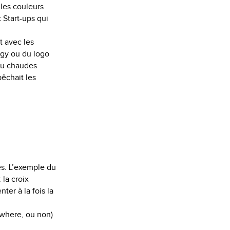
les couleurs
x Start-ups qui
t avec les
ogy ou du logo
 ou chaudes
pêchait les
es. L’exemple du
 la croix
ter à la fois la
ywhere, ou non)