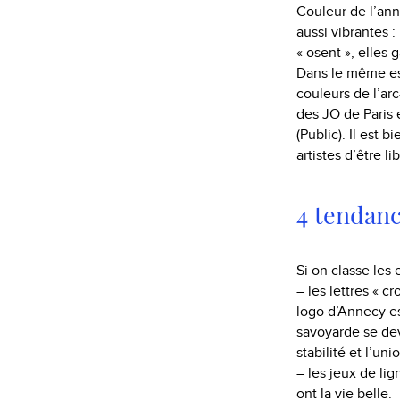
Couleur de l’an
aussi vibrantes :
« osent », elles 
Dans le même esp
couleurs de l’ar
des JO de Paris 
(Public). Il est 
artistes d’être l
4 tendanc
Si on classe les 
– les lettres « 
logo d’Annecy est
savoyarde se devi
stabilité et l’uni
– les jeux de li
ont la vie belle.