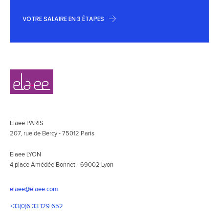
VOTRE SALAIRE EN 3 ÉTAPES
Navigation
Elaee
secondaire
Elaee PARIS
207, rue de Bercy - 75012 Paris
Elaee LYON
4 place Amédée Bonnet - 69002 Lyon
elaee@elaee.com
+33(0)6 33 129 652