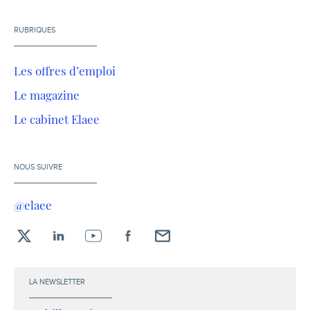
RUBRIQUES
Les offres d’emploi
Le magazine
Le cabinet Elaee
NOUS SUIVRE
@elaee
X
LinkedIn
YouTube
Facebook
Envoyez-
moi
un
LA NEWSLETTER
email !