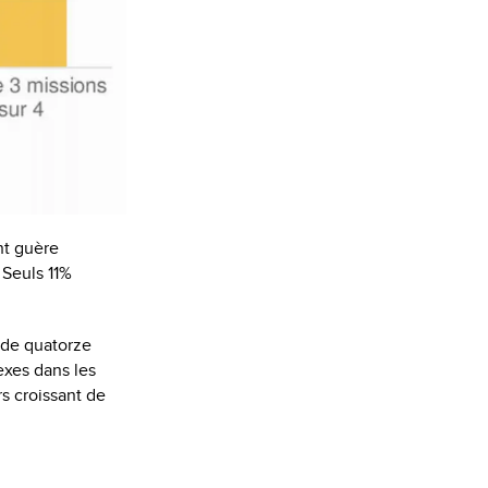
nt guère
 Seuls 11%
 de quatorze
exes dans les
rs croissant de