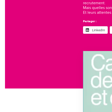
recrutement.
Mais quelles son
Et leurs attentes
Partager :
LinkedIn