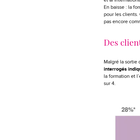
et àl’Internatio
En baisse : la fo
pour les clients.
pas encore comme
Des clien
Malgré la sortie 
interrogés indiq
la formation et 
sur 4.