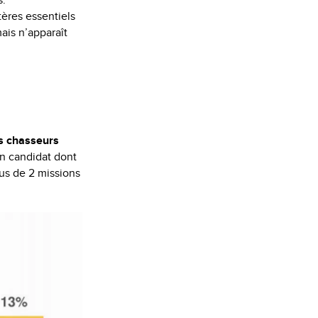
s.
tères essentiels
mais n’apparaît
s chasseurs
un candidat dont
lus de 2 missions