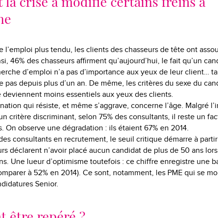
a crise a modifié certains freins à
he
 l’emploi plus tendu, les clients des chasseurs de tête ont assou
nsi, 46% des chasseurs affirment qu’aujourd’hui, le fait qu’un can
erche d’emploi n’a pas d’importance aux yeux de leur client… t
pas depuis plus d’un an. De même, les critères du sexe du cand
le deviennent moins essentiels aux yeux des clients.
ination qui résiste, et même s’aggrave, concerne l’âge. Malgré l’i
un critère discriminant, selon 75% des consultants, il reste un fac
ts. On observe une dégradation : ils étaient 67% en 2014.
des consultants en recrutement, le seuil critique démarre à parti
s déclarent n’avoir placé aucun candidat de plus de 50 ans lors
ns. Une lueur d’optimisme toutefois : ce chiffre enregistre une b
 comparer à 52% en 2014). Ce sont, notamment, les PME qui se mon
didatures Senior.
être repéré ?