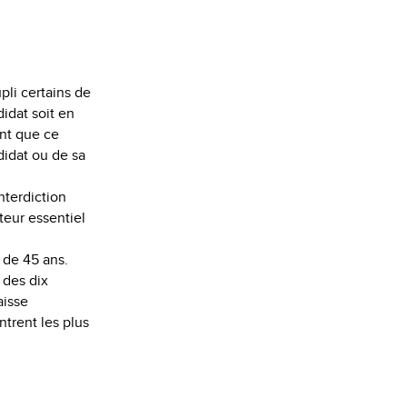
pli certains de
didat soit en
ant que ce
idat ou de sa
nterdiction
teur essentiel
r de 45 ans.
 des dix
aisse
trent les plus