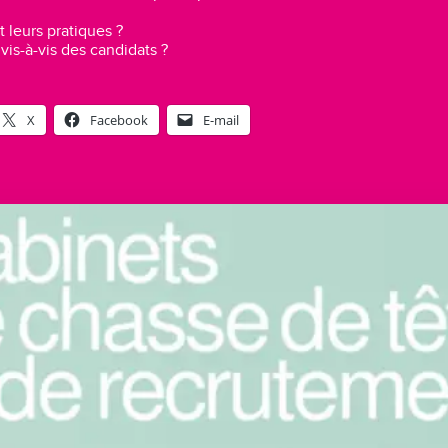
t leurs pratiques ?
 vis-à-vis des candidats ?
X
Facebook
E-mail