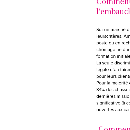
Comment l
l’embauc
Sur un marché de
leurscritères. Ai
poste ou en rech
chômage ne dure 
formation initia
La seule discrim
légale d’en faire
pour leurs clien
Pour la majorité 
34% des chasseur
dernières missio
significative (à
ouvertes aux can
Comment 